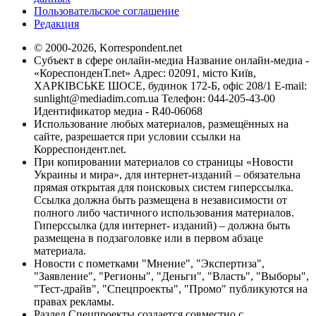
Пользовательское соглашение
Редакция
© 2000-2026, Korrespondent.net
Субъект в сфере онлайн-медиа Название онлайн-медиа -
«КореспонденТ.net» Адрес: 02091, місто Київ,
ХАРКІВСЬКЕ ШОСЕ, будинок 172-Б, офіс 208/1 E-mail:
sunlight@mediadim.com.ua
Телефон: 044-205-43-00
Идентификатор медиа - R40-06068
Использование любых материалов, размещённых на
сайте, разрешается при условии ссылки на
Корреспондент.net.
При копировании материалов со страницы «Новости
Украины и мира», для интернет-изданий – обязательна
прямая открытая для поисковых систем гиперссылка.
Ссылка должна быть размещена в независимости от
полного либо частичного использования материалов.
Гиперссылка (для интернет- изданий) – должна быть
размещена в подзаголовке или в первом абзаце
материала.
Новости с пометками "Мнение", "Экспертиза",
"Заявление", "Регионы", "Деньги", "Власть", "Выборы",
"Тест-драйв", "Спецпроекты", "Промо" публикуются на
правах рекламы.
Раздел Спецпроекты создается совместно с