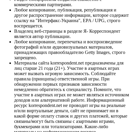
коммерческими партнерами.
Любое копирование, публикация, републикация и
другое распространение информации, которое содержит
ссылку на "Интерфакс-Украина", EPA / UPG, строго
воспрещается.
Владелец веб-страницы в разделе Я- Корреспондент
является автор публикации.
Любое копирование, перепечатка и воспроизведение
фотографий и/или аудиовизуальных материалов,
принадлежащих правообладателю Getty Images, строго
запрещено.
Материалы сайта korrespondent.net предназначены для
лиц старше 21 года (21+). Участие в азартных играх
может вызвать игровую зависимость. Соблюдайте
правила (принципы) ответственной игры. При
обнаружении первых признаков зависимости
немедленно обратитесь к специалисту. Помните, что
участие в азартных играх не может являться источником
доходов или альтернативой работе. Информационный
ресурс korrespondent.net не проводит игры на реальные
и/или виртуальные деньги, сайт не принимает ни в
какой форме оплату ставок и других платежей, которые
связаны/могут быть связаны с азартными играми,
букмекерами или тотализаторами. Какие-либо
материалы на информационном ресурсе