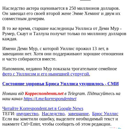
Наследство актера оценивается в 250 миллионов долларов.
Он завещал его своей второй жене Эмме Хеминг и двум их
совместным дочерям.
В то же время, старшие наследницы Уиллиса от Деми Мур -
Румер, Скаут и Таллула получат только по миллиону долларов
каждая.
Имени Деми Мур, с которой Уиллис прожил 13 лет, в
завещании нет. Хотя они поддерживают хорошие отношения
и часто собираются вместе.
Напомним, недавно Мур показала трогательное семейное
фото с Уиллисом и его нынешней супругой.
Состояние здоровья Брюса Уиллиса ухудшилось - СМИ
Новини від
Корреспондент.net
в Telegram. Підписуйтесь на
наш канал
https://t.me/korrespondentnet
Читайте Korrespondent.net в Google News
ТЕГИ:
имущество
,
Наследство
,
завещание
,
Брюс Уиллис
Если вы заметили ошибку, выделите необходимый текст и
нажмите Ctrl+Enter, чтобы сообщить об этом редакции.