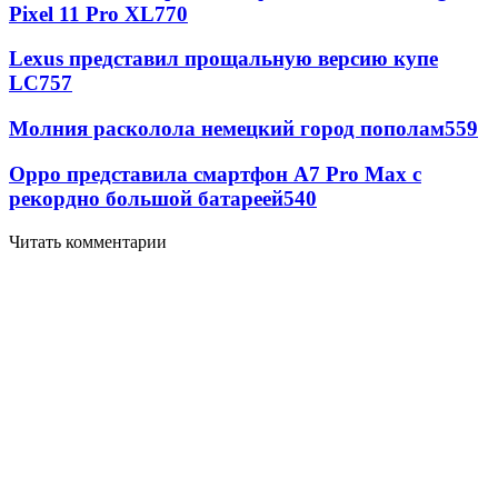
Pixel 11 Pro XL
770
Lexus представил прощальную версию купе
LC
757
Молния расколола немецкий город пополам
559
Oppo представила смартфон A7 Pro Max с
рекордно большой батареей
540
Читать комментарии