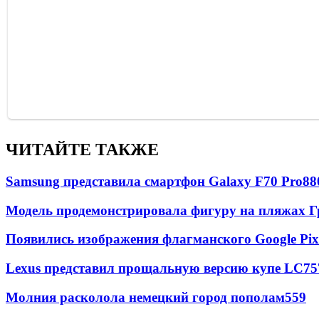
ЧИТАЙТЕ ТАКЖЕ
Samsung представила смартфон Galaxy F70 Pro
88
Модель продемонстрировала фигуру на пляжах Г
Появились изображения флагманского Google Pixe
Lexus представил прощальную версию купе LC
75
Молния расколола немецкий город пополам
559