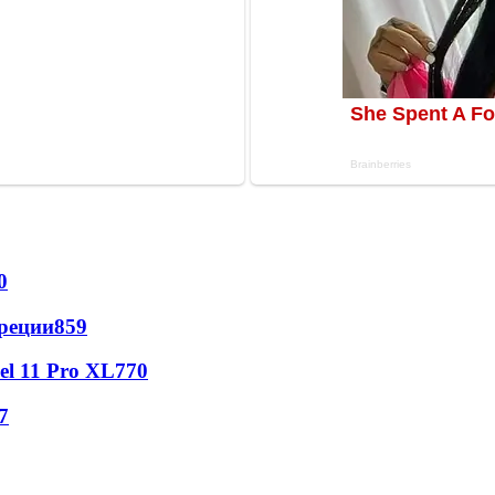
0
реции
859
l 11 Pro XL
770
7