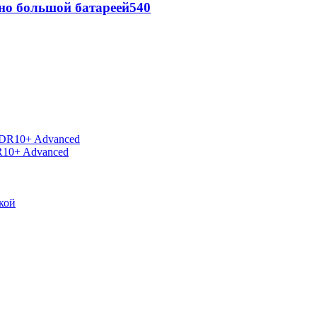
но большой батареей
540
R10+ Advanced
кой