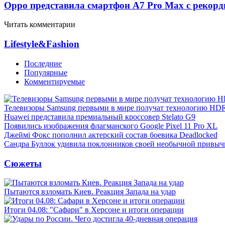
Oppo представила смартфон A7 Pro Max с рекорд
Читать комментарии
Lifestyle&Fashion
Последние
Популярные
Комментируемые
Телевизоры Samsung первыми в мире получат технологию HD
Huawei представила премиальный кроссовер Stelato G9
Появились изображения флагманского Google Pixel 11 Pro XL
Джеймі Фокс пополнил актерский состав боевика Deadlocked
Сандра Буллок удивила поклонников своей необычной привыч
Сюжеты
Пытаются взломать Киев. Реакция Запада на удар
Итоги 04.08: "Сафари" в Херсоне и итоги операции