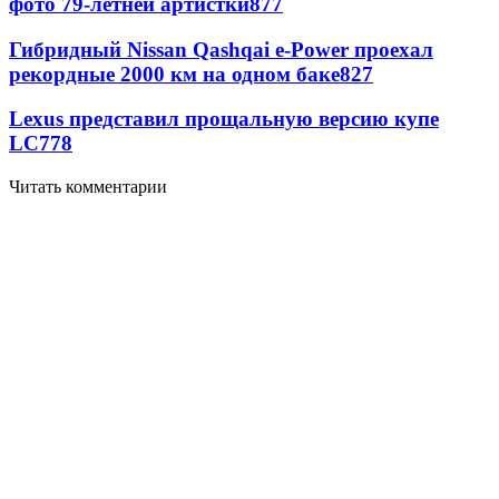
фото 79-летней артистки
877
Гибридный Nissan Qashqai e-Power проехал
рекордные 2000 км на одном баке
827
Lexus представил прощальную версию купе
LC
778
Читать комментарии