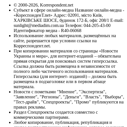
© 2000-2026, Korrespondent.net
Субъект в сфере онлайн-медиа Название онлайн-медиа -
«КореспонденТ.net» Адрес: 02091, місто Київ,
ХАРКІВСЬКЕ ШОСЕ, будинок 172-Б, офіс 208/1 E-mail:
sunlight@mediadim.com.ua
Телефон: 044-205-43-00
Идентификатор медиа - R40-06068
Использование любых материалов, размещённых на
сайте, разрешается при условии ссылки на
Корреспондент.net.
При копировании материалов со страницы «Новости
Украины и мира», для интернет-изданий – обязательна
прямая открытая для поисковых систем гиперссылка.
Ссылка должна быть размещена в независимости от
полного либо частичного использования материалов.
Гиперссылка (для интернет- изданий) – должна быть
размещена в подзаголовке или в первом абзаце
материала.
Новости с пометками "Мнение", "Экспертиза",
"Заявление", "Регионы", "Деньги", "Власть", "Выборы",
"Тест-драйв", "Спецпроекты", "Промо" публикуются на
правах рекламы.
Раздел Спецпроекты создается совместно с
коммерческими партнерами.
Любое копирование, публикация, републикация и