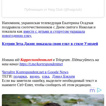
Публикация от Haig Club (@haigclub)
Напомним, украинская телеведущая Екатерина Осадчая
поздравила соотечественников с Днем святого Николая и
показала как
вместе с детьми и супругом украшала
новогоднюю елку.
Кэтрин Зета-Джонс показала свою елку в стиле Уэнздей
Новини від
Корреспондент.net
в Telegram. Підписуйтесь на
наш канал
https://t.me/korrespondentnet
Читайте Korrespondent.net в Google News
ТЕГИ:
подарки
,
видео
,
елка
,
Дэвид Бэкхем
Если вы заметили ошибку, выделите необходимый текст и
нажмите Ctrl+Enter, чтобы сообщить об этом редакции.