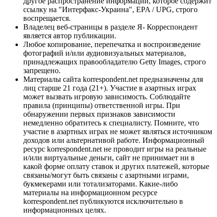
другое распространение информации, которое содержит
ссылку на "Интерфакс-Украина", EPA / UPG, строго
воспрещается.
Владелец веб-страницы в разделе Я- Корреспондент
является автор публикации.
Любое копирование, перепечатка и воспроизведение
фотографий и/или аудиовизуальных материалов,
принадлежащих правообладателю Getty Images, строго
запрещено.
Материалы сайта korrespondent.net предназначены для
лиц старше 21 года (21+). Участие в азартных играх
может вызвать игровую зависимость. Соблюдайте
правила (принципы) ответственной игры. При
обнаружении первых признаков зависимости
немедленно обратитесь к специалисту. Помните, что
участие в азартных играх не может являться источником
доходов или альтернативой работе. Информационный
ресурс korrespondent.net не проводит игры на реальные
и/или виртуальные деньги, сайт не принимает ни в
какой форме оплату ставок и других платежей, которые
связаны/могут быть связаны с азартными играми,
букмекерами или тотализаторами. Какие-либо
материалы на информационном ресурсе
korrespondent.net публикуются исключительно в
информационных целях.