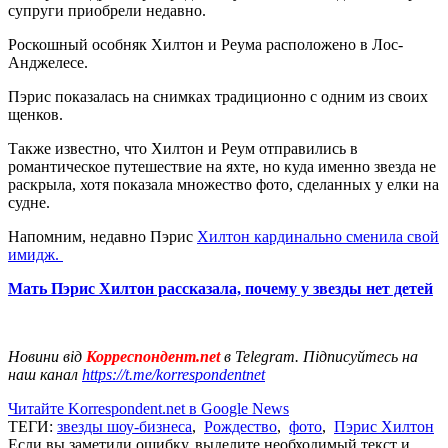
супруги приобрели недавно.
Роскошный особняк Хилтон и Реума расположено в Лос-
Анджелесе.
Пэрис показалась на снимках традиционно с одним из своих
щенков.
Также известно, что Хилтон и Реум отправились в
романтическое путешествие на яхте, но куда именно звезда не
раскрыла, хотя показала множество фото, сделанных у елки на
судне.
Напомним, недавно Пэрис
Хилтон кардинально сменила свой
имидж.
Мать Пэрис Хилтон рассказала, почему у звезды нет детей
Новини від
Корреспондент.net
в Telegram. Підписуйтесь на
наш канал
https://t.me/korrespondentnet
Читайте Korrespondent.net в Google News
ТЕГИ:
звезды шоу-бизнеса
,
Рождество
,
фото
,
Пэрис Хилтон
Если вы заметили ошибку, выделите необходимый текст и