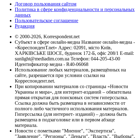
Договор пользования сайтом
Политика в сфере конфиденциальности и персональных
данных
Пользовательское соглашение
Редакция
© 2000-2026, Korrespondent.net
Субъект в сфере онлайн-медиа Название онлайн-медиа -
«КореспонденТ.net» Адрес: 02091, місто Київ,
ХАРКІВСЬКЕ ШОСЕ, будинок 172-Б, офіс 208/1 E-mail:
sunlight@mediadim.com.ua
Телефон: 044-205-43-00
Идентификатор медиа - R40-06068
Использование любых материалов, размещённых на
сайте, разрешается при условии ссылки на
Корреспондент.net.
При копировании материалов со страницы «Новости
Украины и мира», для интернет-изданий – обязательна
прямая открытая для поисковых систем гиперссылка.
Ссылка должна быть размещена в независимости от
полного либо частичного использования материалов.
Гиперссылка (для интернет- изданий) – должна быть
размещена в подзаголовке или в первом абзаце
материала.
Новости с пометками "Мнение", "Экспертиза",
"Заявление", "Регионы", "Деньги", "Власть", "Выборы",