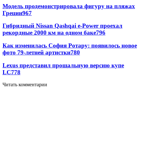
Модель продемонстрировала фигуру на пляжах
Греции
967
Гибридный Nissan Qashqai e-Power проехал
рекордные 2000 км на одном баке
796
Как изменилась София Ротару: появилось новое
фото 79-летней артистки
780
Lexus представил прощальную версию купе
LC
778
Читать комментарии