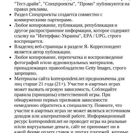
"Тест-драйв", "Спецпроекты", "Промо" публикуются на
правах рекламы.
Раздел Спецпроекты создается совместно с
коммерческими партнерами.
Любое копирование, публикация, републикация и
другое распространение информации, которое содержит
ссылку на "Интерфакс-Украина", EPA / UPG, строго
воспрещается.
Владелец веб-страницы в разделе Я- Корреспондент
является автор публикации.
Любое копирование, перепечатка и воспроизведение
фотографий и/или аудиовизуальных материалов,
принадлежащих правообладателю Getty Images, строго
запрещено.
Материалы сайта korrespondent.net предназначены для
лиц старше 21 года (21+). Участие в азартных играх
может вызвать игровую зависимость. Соблюдайте
правила (принципы) ответственной игры. При
обнаружении первых признаков зависимости
немедленно обратитесь к специалисту. Помните, что
участие в азартных играх не может являться источником
доходов или альтернативой работе. Информационный
ресурс korrespondent.net не проводит игры на реальные
и/или виртуальные деньги, сайт не принимает ни в
какой форме оплату ставок и других платежей, которые