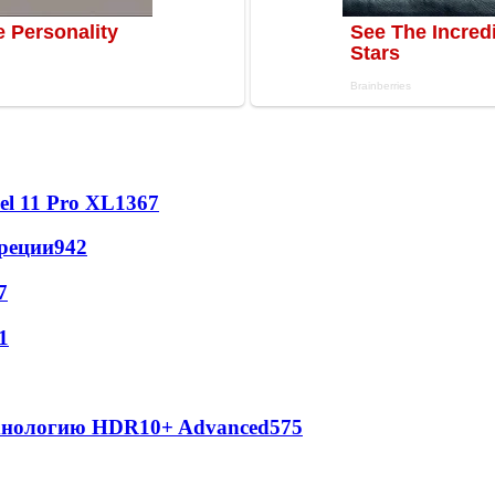
l 11 Pro XL
1367
реции
942
7
1
ехнологию HDR10+ Advanced
575