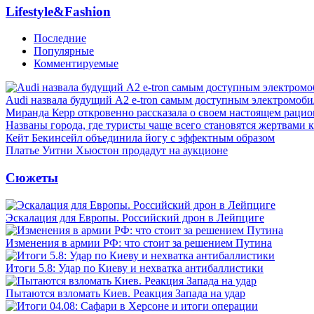
Lifestyle&Fashion
Последние
Популярные
Комментируемые
Audi назвала будущий A2 e-tron самым доступным электромоби
Миранда Керр откровенно рассказала о своем настоящем рацио
Названы города, где туристы чаще всего становятся жертвами
Кейт Бекинсейл объединила йогу с эффектным образом
Платье Уитни Хьюстон продадут на аукционе
Сюжеты
Эскалация для Европы. Российский дрон в Лейпциге
Изменения в армии РФ: что стоит за решением Путина
Итоги 5.8: Удар по Киеву и нехватка антибаллистики
Пытаются взломать Киев. Реакция Запада на удар