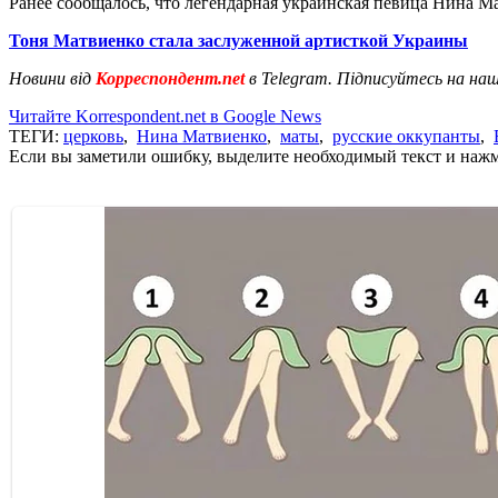
Ранее сообщалось, что легендарная украинская певица Нина 
Тоня Матвиенко стала заслуженной артисткой Украины
Новини від
Корреспондент.net
в Telegram. Підписуйтесь на на
Читайте Korrespondent.net в Google News
ТЕГИ:
церковь
,
Нина Матвиенко
,
маты
,
русские оккупанты
,
Если вы заметили ошибку, выделите необходимый текст и нажми