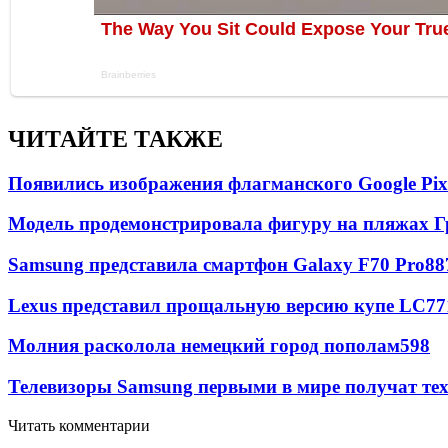
ЧИТАЙТЕ ТАКЖЕ
Появились изображения флагманского Google Pixe
Модель продемонстрировала фигуру на пляжах Г
Samsung представила смартфон Galaxy F70 Pro
88
Lexus представил прощальную версию купе LC
77
Молния расколола немецкий город пополам
598
Телевизоры Samsung первыми в мире получат т
Читать комментарии