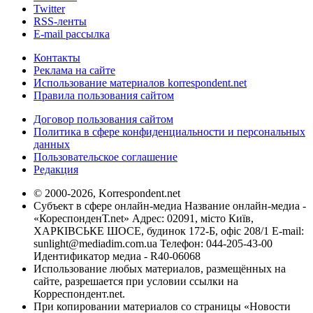
Twitter
RSS-ленты
E-mail рассылка
Контакты
Реклама на сайте
Использование материалов korrespondent.net
Правила пользования сайтом
Договор пользования сайтом
Политика в сфере конфиденциальности и персональных
данных
Пользовательское соглашение
Редакция
© 2000-2026, Korrespondent.net
Субъект в сфере онлайн-медиа Название онлайн-медиа -
«КореспонденТ.net» Адрес: 02091, місто Київ,
ХАРКІВСЬКЕ ШОСЕ, будинок 172-Б, офіс 208/1 E-mail:
sunlight@mediadim.com.ua
Телефон: 044-205-43-00
Идентификатор медиа - R40-06068
Использование любых материалов, размещённых на
сайте, разрешается при условии ссылки на
Корреспондент.net.
При копировании материалов со страницы «Новости