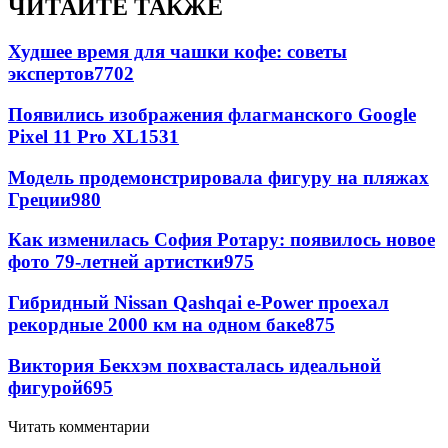
ЧИТАЙТЕ ТАКЖЕ
Худшее время для чашки кофе: советы
экспертов
7702
Появились изображения флагманского Google
Pixel 11 Pro XL
1531
Модель продемонстрировала фигуру на пляжах
Греции
980
Как изменилась София Ротару: появилось новое
фото 79-летней артистки
975
Гибридный Nissan Qashqai e-Power проехал
рекордные 2000 км на одном баке
875
Виктория Бекхэм похвасталась идеальной
фигурой
695
Читать комментарии