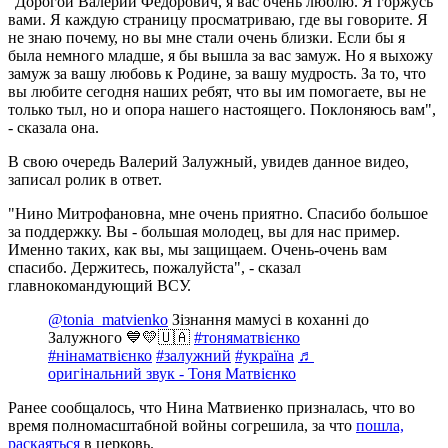
"Дорогой Валерий Федорович, я вас очень люблю. Я горжусь
вами. Я каждую страницу просматриваю, где вы говорите. Я
не знаю почему, но вы мне стали очень близки. Если бы я
была немного младше, я бы вышла за вас замуж. Но я выхожу
замуж за вашу любовь к Родине, за вашу мудрость. За то, что
вы любите сегодня наших ребят, что вы им помогаете, вы не
только тыл, но и опора нашего настоящего. Поклоняюсь вам",
- сказала она.
В свою очередь Валерий Залужный, увидев данное видео,
записал ролик в ответ.
"Нино Митрофановна, мне очень приятно. Спасибо большое
за поддержку. Вы - большая молодец, вы для нас пример.
Именно таких, как вы, мы защищаем. Очень-очень вам
спасибо. Держитесь, пожалуйста", - сказал
главнокомандующий ВСУ.
@tonia_matvienko
Зізнання мамусі в коханні до
Залужного 💙💛🇺🇦
#тоняматвієнко
#нінаматвієнко
#залужний
#україна
♬
оригінальний звук - Тоня Матвієнко
Ранее сообщалось, что Нина Матвиенко призналась, что во
время полномасштабной войны согрешила, за что
пошла,
раскаяться
в церковь.