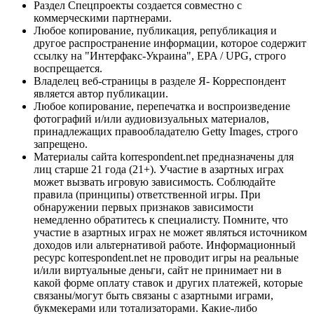
Раздел Спецпроекты создается совместно с
коммерческими партнерами.
Любое копирование, публикация, републикация и
другое распространение информации, которое содержит
ссылку на "Интерфакс-Украина", EPA / UPG, строго
воспрещается.
Владелец веб-страницы в разделе Я- Корреспондент
является автор публикации.
Любое копирование, перепечатка и воспроизведение
фотографий и/или аудиовизуальных материалов,
принадлежащих правообладателю Getty Images, строго
запрещено.
Материалы сайта korrespondent.net предназначены для
лиц старше 21 года (21+). Участие в азартных играх
может вызвать игровую зависимость. Соблюдайте
правила (принципы) ответственной игры. При
обнаружении первых признаков зависимости
немедленно обратитесь к специалисту. Помните, что
участие в азартных играх не может являться источником
доходов или альтернативой работе. Информационный
ресурс korrespondent.net не проводит игры на реальные
и/или виртуальные деньги, сайт не принимает ни в
какой форме оплату ставок и других платежей, которые
связаны/могут быть связаны с азартными играми,
букмекерами или тотализаторами. Какие-либо