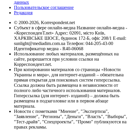
данных
Пользовательское соглашение
Редакция
© 2000-2026, Korrespondent.net
Субъект в сфере онлайн-медиа Название онлайн-медиа -
«КореспонденТ.net» Адрес: 02091, місто Київ,
ХАРКІВСЬКЕ ШОСЕ, будинок 172-Б, офіс 208/1 E-mail:
sunlight@mediadim.com.ua
Телефон: 044-205-43-00
Идентификатор медиа - R40-06068
Использование любых материалов, размещённых на
сайте, разрешается при условии ссылки на
Корреспондент.net.
При копировании материалов со страницы «Новости
Украины и мира», для интернет-изданий – обязательна
прямая открытая для поисковых систем гиперссылка.
Ссылка должна быть размещена в независимости от
полного либо частичного использования материалов.
Гиперссылка (для интернет- изданий) – должна быть
размещена в подзаголовке или в первом абзаце
материала.
Новости с пометками "Мнение", "Экспертиза",
"Заявление", "Регионы", "Деньги", "Власть", "Выборы",
"Тест-драйв", "Спецпроекты", "Промо" публикуются на
правах рекламы.