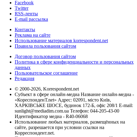
Facebook
Twitter
RSS-ленты
E-mail рассылка
Контакты
Реклама на сайте
Использование материалов korrespondent.net
Правила пользования сайтом
Договор пользования сайтом
Политика в сфере конфиденциальности и персональных
данных
Пользовательское соглашение
Редакция
© 2000-2026, Korrespondent.net
Субъект в сфере онлайн-медиа Название онлайн-медиа -
«КореспонденТ.net» Адрес: 02091, місто Київ,
ХАРКІВСЬКЕ ШОСЕ, будинок 172-Б, офіс 208/1 E-mail:
sunlight@mediadim.com.ua
Телефон: 044-205-43-00
Идентификатор медиа - R40-06068
Использование любых материалов, размещённых на
сайте, разрешается при условии ссылки на
Корреспондент.net.