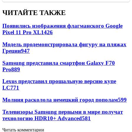
ЧИТАЙТЕ ТАКЖЕ
Появились изображения флагманского Google
Pixel 11 Pro XL
1426
Модель продемонстрировала фигуру на пляжах
Греции
947
Samsung представила смартфон Galaxy F70
Pro
889
Lexus представил прощальную версию купе
LC
771
Молния расколола немецкий город пополам
599
Телевизоры Samsung первыми в мире получат
технологию HDR10+ Advanced
581
Читать комментарии