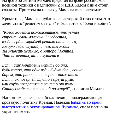
На фото 56-летний Мамаев предстал на фоне российской
военной техники с надписями Z и ВДВ. Рядом с ним стоят
солдаты. При этом на плечах у Мамаева висел автомат.
Кроме того, Мамаев опубликовал авторский стих о том, что
хочет стать "решетом от пуль" и был готов к "боли и войне".
"Когда хочется пожаловаться, что устал
строить свой маленький пьедестал,
когда сердце украдкой решило отчаяться,
говорю себе: слушай, а чего ты ждал?
Ты живешь жизнью, о которой мечтал!
Что намечтал, то и случается.
Если чашу мечтаешь испить до дна,
будь готов, что однажды будут боль, война,
даром, что радость на сердце множится.
Если так повернётся, что вырвут руль,
или грудь превратят в решето от пуль,
Стану смайлика солнечной рожицей", -
написал Мамаев.
Напомним, ранее российская певица, поддерживающая
кровавую политику Кремля, Надежда
Бабкина во время
выступления в оккупированном Луганске,
спела песню на
украинском языке.