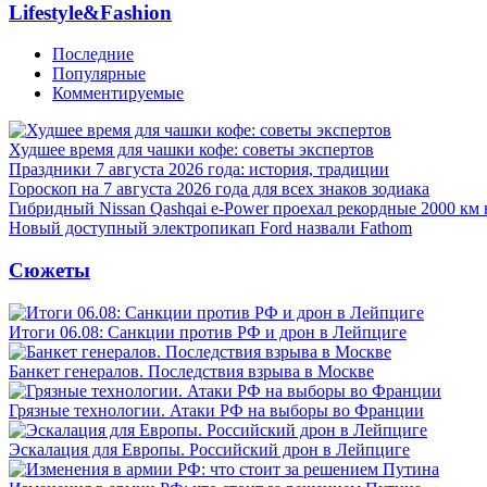
Lifestyle&Fashion
Последние
Популярные
Комментируемые
Худшее время для чашки кофе: советы экспертов
Праздники 7 августа 2026 года: история, традиции
Гороскоп на 7 августа 2026 года для всех знаков зодиака
Гибридный Nissan Qashqai e-Power проехал рекордные 2000 км 
Новый доступный электропикап Ford назвали Fathom
Сюжеты
Итоги 06.08: Санкции против РФ и дрон в Лейпциге
Банкет генералов. Последствия взрыва в Москве
Грязные технологии. Атаки РФ на выборы во Франции
Эскалация для Европы. Российский дрон в Лейпциге