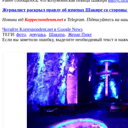
Ранее сообщалось, что колумбийская певица Шакира
выпустила
Журналист раскрыл правду об изменах Шакире со стороны
Новини від
Корреспондент.net
в Telegram. Підписуйтесь на на
Читайте Korrespondent.net в Google News
ТЕГИ:
фото
,
девушка
,
Шакира
,
Жерар Пике
Если вы заметили ошибку, выделите необходимый текст и нажми