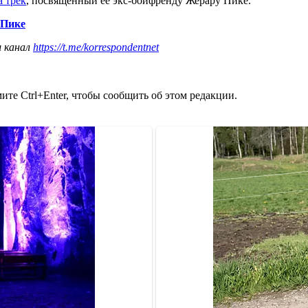
 трек
, посвященный ее экс-бойфренду Жерару Пике.
 Пике
ш канал
https://t.me/korrespondentnet
те Ctrl+Enter, чтобы сообщить об этом редакции.