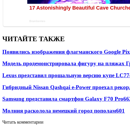
ЧИТАЙТЕ ТАКЖЕ
Появились изображения флагманского Google Pixe
Модель продемонстрировала фигуру на пляжах Г
Lexus представил прощальную версию купе LC
77
Гибридный Nissan Qashqai e-Power проехал рекор
Samsung представила смартфон Galaxy F70 Pro
66
Молния расколола немецкий город пополам
601
Читать комментарии