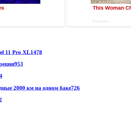
l 11 Pro XL
1478
реции
953
4
дные 2000 км на одном баке
726
2