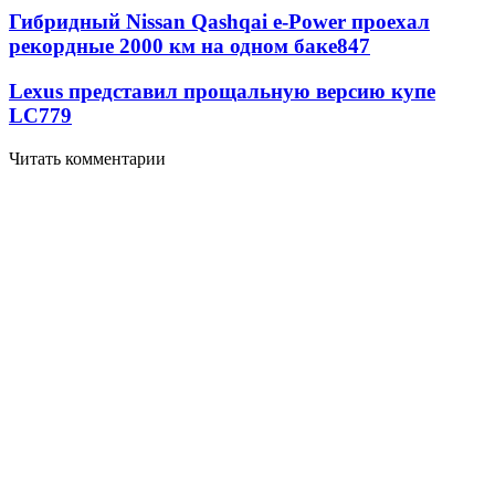
Гибридный Nissan Qashqai e-Power проехал
рекордные 2000 км на одном баке
847
Lexus представил прощальную версию купе
LC
779
Читать комментарии