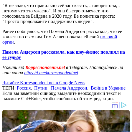
"Я не знаю, что правильно сейчас сказать, - говорит она, -
потому что это ужасно". И она быстро отмечает, что
голосовала за Байдена в 2020 году. Ее политика проста:
"Просто продолжайте поддерживать людей".
Ранее сообщалось, что Памела Андерсон рассказала, что ее
коллега по съемкам Тим Аллен показал ей свой
половой
орган
.
Памела Андерсон рассказала, как шоу-бизнес повлиял на
ее судьбу
Новини від
Корреспондент.net
в Telegram. Підписуйтесь на
наш канал
https://t.me/korrespondentnet
Читайте Korrespondent.net в Google News
ТЕГИ:
Россия
,
Путин
,
Памела Андерсон
,
Война в Украине
Если вы заметили ошибку, выделите необходимый текст и
нажмите Ctrl+Enter, чтобы сообщить об этом редакции.