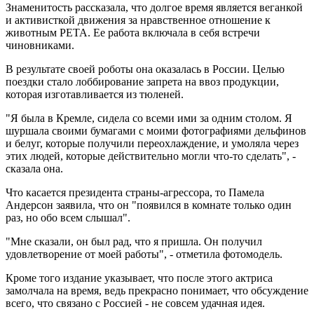
Знаменитость рассказала, что долгое время является веганкой
и активисткой движения за нравственное отношение к
животным PETA. Ее работа включала в себя встречи
чиновниками.
В результате своей роботы она оказалась в России. Целью
поездки стало лоббирование запрета на ввоз продукции,
которая изготавливается из тюленей.
"Я была в Кремле, сидела со всеми ими за одним столом. Я
шуршала своими бумагами с моими фотографиями дельфинов
и белуг, которые получили переохлаждение, и умоляла через
этих людей, которые действительно могли что-то сделать", -
сказала она.
Что касается президента страны-агрессора, то Памела
Андерсон заявила, что он "появился в комнате только один
раз, но обо всем слышал".
"Мне сказали, он был рад, что я пришла. Он получил
удовлетворение от моей работы", - отметила фотомодель.
Кроме того издание указывает, что после этого актриса
замолчала на время, ведь прекрасно понимает, что обсуждение
всего, что связано с Россией - не совсем удачная идея.