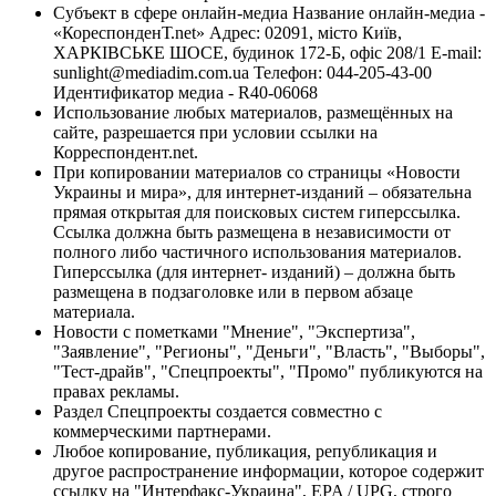
Субъект в сфере онлайн-медиа Название онлайн-медиа -
«КореспонденТ.net» Адрес: 02091, місто Київ,
ХАРКІВСЬКЕ ШОСЕ, будинок 172-Б, офіс 208/1 E-mail:
sunlight@mediadim.com.ua
Телефон: 044-205-43-00
Идентификатор медиа - R40-06068
Использование любых материалов, размещённых на
сайте, разрешается при условии ссылки на
Корреспондент.net.
При копировании материалов со страницы «Новости
Украины и мира», для интернет-изданий – обязательна
прямая открытая для поисковых систем гиперссылка.
Ссылка должна быть размещена в независимости от
полного либо частичного использования материалов.
Гиперссылка (для интернет- изданий) – должна быть
размещена в подзаголовке или в первом абзаце
материала.
Новости с пометками "Мнение", "Экспертиза",
"Заявление", "Регионы", "Деньги", "Власть", "Выборы",
"Тест-драйв", "Спецпроекты", "Промо" публикуются на
правах рекламы.
Раздел Спецпроекты создается совместно с
коммерческими партнерами.
Любое копирование, публикация, републикация и
другое распространение информации, которое содержит
ссылку на "Интерфакс-Украина", EPA / UPG, строго