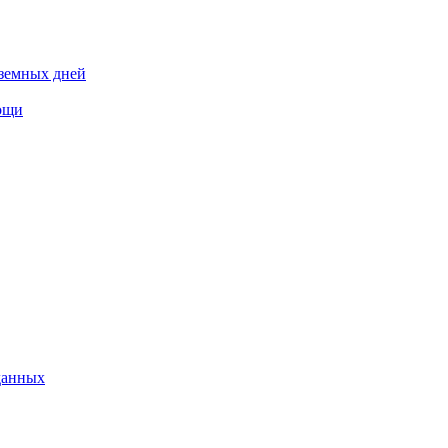
 земных дней
мощи
данных