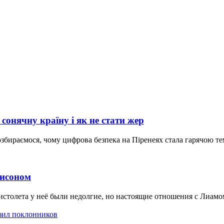
сонячну країну і як не стати жер
розбираємося, чому цифрова безпека на Піренеях стала гарячою те
Нисоном
пистолета у неё были недолгие, но настоящие отношения с Лиам