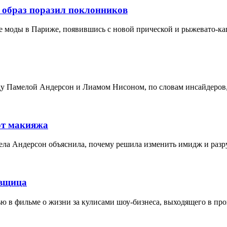
 образ поразил поклонников
е моды в Париже, появившись с новой прической и рыжевато-ка
у Памелой Андерсон и Лиамом Нисоном, по словам инсайдеров,
от макияжа
мела Андерсон объяснила, почему решила изменить имидж и разр
овщица
 в фильме о жизни за кулисами шоу-бизнеса, выходящего в прок