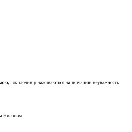
мою, і як злочинці наживаються на звичайній неуважності.
ом Нисоном.