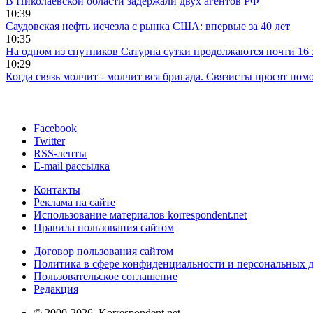
В Николаевской области задержали двух агентов РФ
10:39
Саудовская нефть исчезла с рынка США: впервые за 40 лет
10:35
На одном из спутников Сатурна сутки продолжаются почти 16
10:29
Когда связь молчит - молчит вся бригада. Связисты просят по
Facebook
Twitter
RSS-ленты
E-mail рассылка
Контакты
Реклама на сайте
Использование материалов korrespondent.net
Правила пользования сайтом
Договор пользования сайтом
Политика в сфере конфиденциальности и персональных 
Пользовательское соглашение
Редакция
© 2000-2026, Korrespondent.net