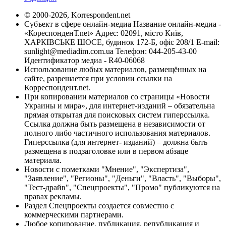
© 2000-2026, Korrespondent.net
Субъект в сфере онлайн-медиа Название онлайн-медиа -
«КореспонденТ.net» Адрес: 02091, місто Київ,
ХАРКІВСЬКЕ ШОСЕ, будинок 172-Б, офіс 208/1 E-mail:
sunlight@mediadim.com.ua
Телефон: 044-205-43-00
Идентификатор медиа - R40-06068
Использование любых материалов, размещённых на
сайте, разрешается при условии ссылки на
Корреспондент.net.
При копировании материалов со страницы «Новости
Украины и мира», для интернет-изданий – обязательна
прямая открытая для поисковых систем гиперссылка.
Ссылка должна быть размещена в независимости от
полного либо частичного использования материалов.
Гиперссылка (для интернет- изданий) – должна быть
размещена в подзаголовке или в первом абзаце
материала.
Новости с пометками "Мнение", "Экспертиза",
"Заявление", "Регионы", "Деньги", "Власть", "Выборы",
"Тест-драйв", "Спецпроекты", "Промо" публикуются на
правах рекламы.
Раздел Спецпроекты создается совместно с
коммерческими партнерами.
Любое копирование, публикация, републикация и