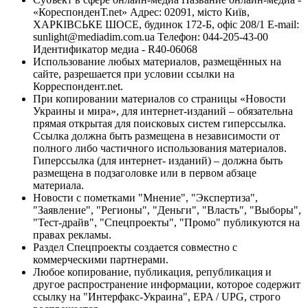
«КореспонденТ.net» Адрес: 02091, місто Київ,
ХАРКІВСЬКЕ ШОСЕ, будинок 172-Б, офіс 208/1 E-mail:
sunlight@mediadim.com.ua
Телефон: 044-205-43-00
Идентификатор медиа - R40-06068
Использование любых материалов, размещённых на
сайте, разрешается при условии ссылки на
Корреспондент.net.
При копировании материалов со страницы «Новости
Украины и мира», для интернет-изданий – обязательна
прямая открытая для поисковых систем гиперссылка.
Ссылка должна быть размещена в независимости от
полного либо частичного использования материалов.
Гиперссылка (для интернет- изданий) – должна быть
размещена в подзаголовке или в первом абзаце
материала.
Новости с пометками "Мнение", "Экспертиза",
"Заявление", "Регионы", "Деньги", "Власть", "Выборы",
"Тест-драйв", "Спецпроекты", "Промо" публикуются на
правах рекламы.
Раздел Спецпроекты создается совместно с
коммерческими партнерами.
Любое копирование, публикация, републикация и
другое распространение информации, которое содержит
ссылку на "Интерфакс-Украина", EPA / UPG, строго