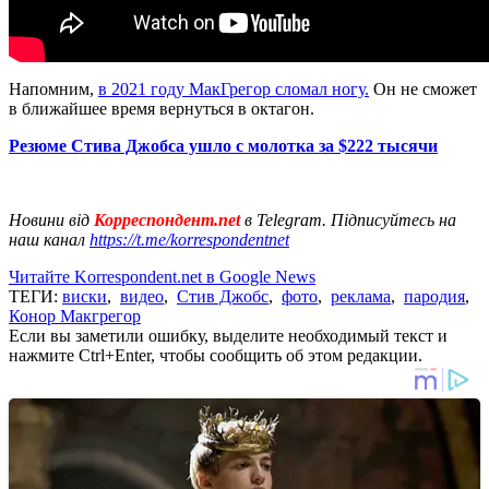
Напомним,
в 2021 году МакГрегор сломал ногу.
Он не сможет
в ближайшее время вернуться в октагон.
Резюме Стива Джобса ушло с молотка за $222 тысячи
Новини від
Корреспондент.net
в Telegram. Підписуйтесь на
наш канал
https://t.me/korrespondentnet
Читайте Korrespondent.net в Google News
ТЕГИ:
виски
,
видео
,
Стив Джобс
,
фото
,
реклама
,
пародия
,
Конор Макгрегор
Если вы заметили ошибку, выделите необходимый текст и
нажмите Ctrl+Enter, чтобы сообщить об этом редакции.