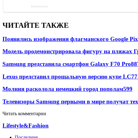
ЧИТАЙТЕ ТАКЖЕ
Появились изображения флагманского Google Pixe
Модель продемонстрировала фигуру на пляжах Г
Samsung представила смартфон Galaxy F70 Pro
88
Lexus представил прощальную версию купе LC
77
Молния расколола немецкий город пополам
599
Телевизоры Samsung первыми в мире получат т
Читать комментарии
Lifestyle&Fashion
Последние