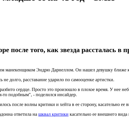
ре после того, как звезда рассталась в 
им манекенщиком Эндрю Дарнеллом. Он нашел девушку ближе к 
ь не долго, расставание ударило по самооценке артистки.
азбито сердце. Просто это произошло в плохое время. У нее неб
м-то подобным", - поделился инсайдер.
лось после волны критики и хейта в ее сторону, касательно ее
адонна ответила на
шквал критики
касательно ее внешнего вида