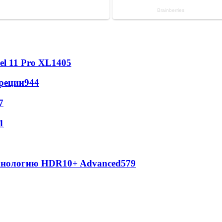
l 11 Pro XL
1405
реции
944
7
1
ехнологию HDR10+ Advanced
579