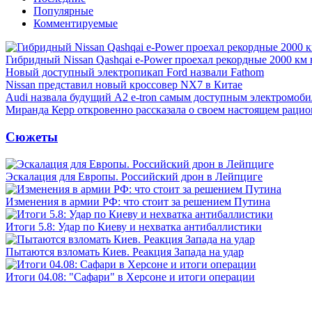
Популярные
Комментируемые
Гибридный Nissan Qashqai e-Power проехал рекордные 2000 км 
Новый доступный электропикап Ford назвали Fathom
Nissan представил новый кроссовер NX7 в Китае
Audi назвала будущий A2 e-tron самым доступным электромоби
Миранда Керр откровенно рассказала о своем настоящем рацио
Сюжеты
Эскалация для Европы. Российский дрон в Лейпциге
Изменения в армии РФ: что стоит за решением Путина
Итоги 5.8: Удар по Киеву и нехватка антибаллистики
Пытаются взломать Киев. Реакция Запада на удар
Итоги 04.08: "Сафари" в Херсоне и итоги операции