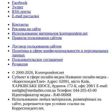
Facebook
Twitter
RSS-ленты
E-mail рассылка
Контакты
Реклама на сайте
Использование материалов korrespondent.net
Правила пользования сайтом
Договор пользования сайтом
Политика в сфере конфиденциальности и персональных
данных
Пользовательское соглашение
Редакция
© 2000-2026, Korrespondent.net
Субъект в сфере онлайн-медиа Название онлайн-медиа -
«КореспонденТ.net» Адрес: 02091, місто Київ,
ХАРКІВСЬКЕ ШОСЕ, будинок 172-Б, офіс 208/1 E-mail:
sunlight@mediadim.com.ua
Телефон: 044-205-43-00
Идентификатор медиа - R40-06068
Использование любых материалов, размещённых на
сайте, разрешается при условии ссылки на
Корреспондент.net.