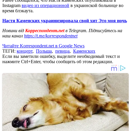
Ранее сообщалось, что Настя Каменских опубликовала в
Instagram
видео из операционной
в украинской больнице во
время блэкаута.
Настя Каменских украинизировала свой хит Это моя ночь
Новини від
Корреспондент.net
в Telegram. Підписуйтесь на
наш канал
https://t.me/korrespondentnet
Читайте Korrespondent.net в Google News
ТЕГИ:
концерт
,
Польша
,
певица
,
Каменских
Если вы заметили ошибку, выделите необходимый текст и
нажмите Ctrl+Enter, чтобы сообщить об этом редакции.