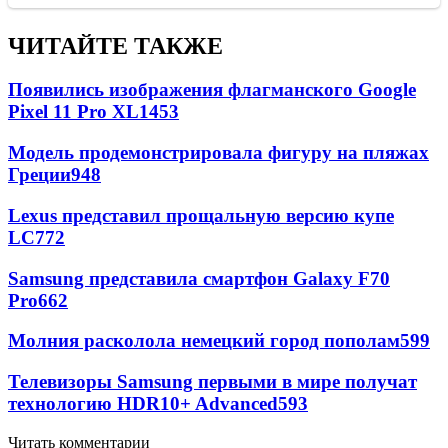
ЧИТАЙТЕ ТАКЖЕ
Появились изображения флагманского Google
Pixel 11 Pro XL
1453
Модель продемонстрировала фигуру на пляжах
Греции
948
Lexus представил прощальную версию купе
LC
772
Samsung представила смартфон Galaxy F70
Pro
662
Молния расколола немецкий город пополам
599
Телевизоры Samsung первыми в мире получат
технологию HDR10+ Advanced
593
Читать комментарии