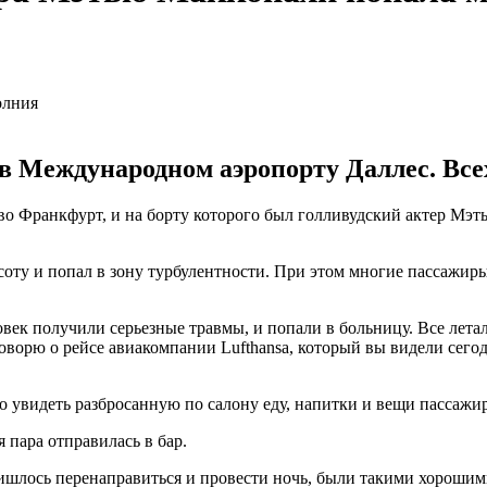
в Международном аэропорту Даллес. Все
во Франкфурт, и на борту которого был голливудский актер Мэт
высоту и попал в зону турбулентности. При этом многие пассажи
овек получили серьезные травмы, и попали в больницу. Все лета
 говорю о рейсе авиакомпании Lufthansa, который вы видели сегод
о увидеть разбросанную по салону еду, напитки и вещи пассажи
 пара отправилась в бар.
пришлось перенаправиться и провести ночь, были такими хороши