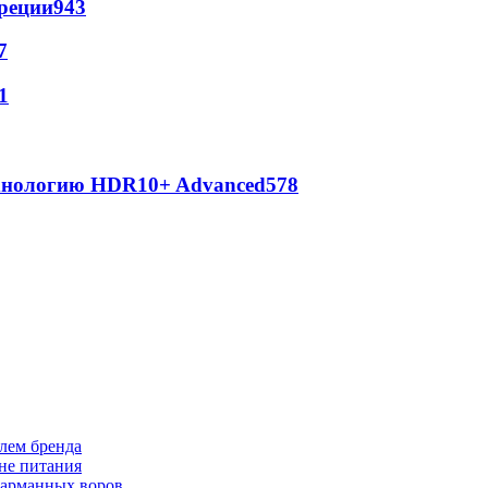
реции
943
7
1
ехнологию HDR10+ Advanced
578
лем бренда
не питания
 карманных воров