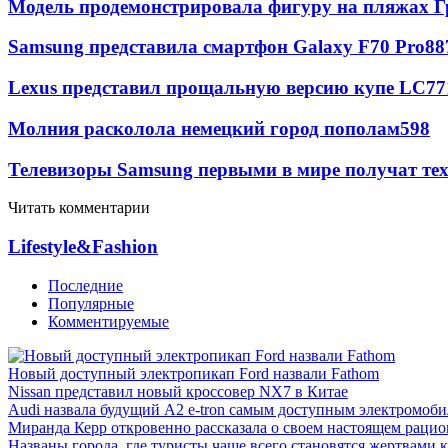
Модель продемонстрировала фигуру на пляжах Г
Samsung представила смартфон Galaxy F70 Pro
88
Lexus представил прощальную версию купе LC
77
Молния расколола немецкий город пополам
598
Телевизоры Samsung первыми в мире получат т
Читать комментарии
Lifestyle&Fashion
Последние
Популярные
Комментируемые
Новый доступный электропикап Ford назвали Fathom
Nissan представил новый кроссовер NX7 в Китае
Audi назвала будущий A2 e-tron самым доступным электромоби
Миранда Керр откровенно рассказала о своем настоящем рацио
Названы города, где туристы чаще всего становятся жертвами