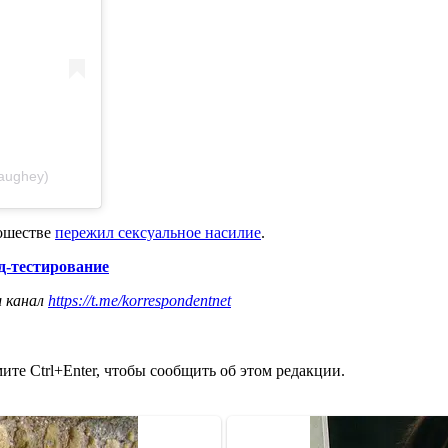
aughey)
ношестве
пережил сексуальное насилие
.
д-тестирование
ш канал
https://t.me/korrespondentnet
те Ctrl+Enter, чтобы сообщить об этом редакции.