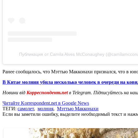
Публикация от Camila Alves McConaughey (@camilamccon
Ранее сообщалось, что Мэттью Макконахи признался, что в ю
В Китае молния убила несколько человек в очереди на кови
Новини від
Корреспондент.net
в Telegram. Підписуйтесь на на
Читайте Korrespondent.net в Google News
ТЕГИ:
самолет
,
молния
,
Мэттью Макконахи
Если вы заметили ошибку, выделите необходимый текст и нажми