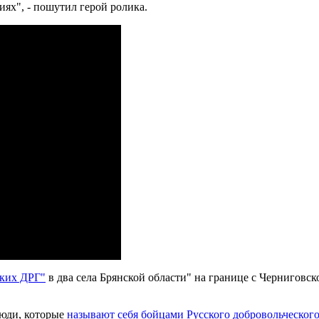
иях", - пошутил герой ролика.
ских ДРГ"
в два села Брянской области" на границе с Черниговс
люди, которые
называют себя бойцами Русского добровольческого