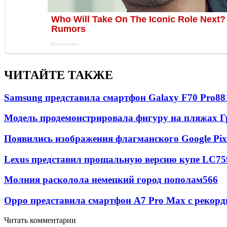
ЧИТАЙТЕ ТАКЖЕ
Samsung представила смартфон Galaxy F70 Pro
88
Модель продемонстрировала фигуру на пляжах Г
Появились изображения флагманского Google Pixe
Lexus представил прощальную версию купе LC
75
Молния расколола немецкий город пополам
566
Oppo представила смартфон A7 Pro Max с рекорд
Читать комментарии