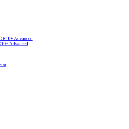
R10+ Advanced
кой