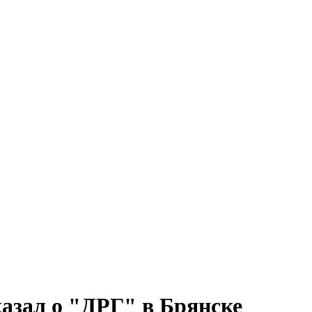
казал о "ДРГ" в Брянске