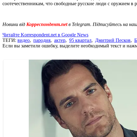
соотечественникам, что свободные русские люди с оружием в р
Новини від
Корреспондент.net
в Telegram. Підписуйтесь на на
Читайте Korrespondent.net в Google News
ТЕГИ:
видео
,
пародия
,
актер
,
95 квартал
,
Дмитрий Песков
,
Б
Если вы заметили ошибку, выделите необходимый текст и нажми