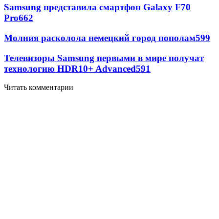
Samsung представила смартфон Galaxy F70
Pro
662
Молния расколола немецкий город пополам
599
Телевизоры Samsung первыми в мире получат
технологию HDR10+ Advanced
591
Читать комментарии