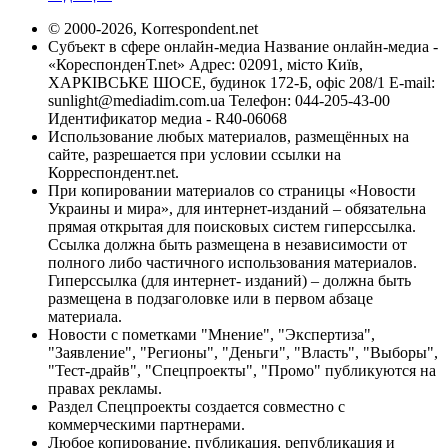
© 2000-2026, Korrespondent.net
Субъект в сфере онлайн-медиа Название онлайн-медиа -
«КореспонденТ.net» Адрес: 02091, місто Київ,
ХАРКІВСЬКЕ ШОСЕ, будинок 172-Б, офіс 208/1 E-mail:
sunlight@mediadim.com.ua
Телефон: 044-205-43-00
Идентификатор медиа - R40-06068
Использование любых материалов, размещённых на
сайте, разрешается при условии ссылки на
Корреспондент.net.
При копировании материалов со страницы «Новости
Украины и мира», для интернет-изданий – обязательна
прямая открытая для поисковых систем гиперссылка.
Ссылка должна быть размещена в независимости от
полного либо частичного использования материалов.
Гиперссылка (для интернет- изданий) – должна быть
размещена в подзаголовке или в первом абзаце
материала.
Новости с пометками "Мнение", "Экспертиза",
"Заявление", "Регионы", "Деньги", "Власть", "Выборы",
"Тест-драйв", "Спецпроекты", "Промо" публикуются на
правах рекламы.
Раздел Спецпроекты создается совместно с
коммерческими партнерами.
Любое копирование, публикация, републикация и