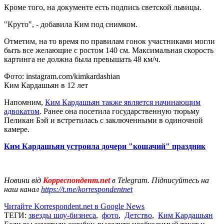
Кроме того, на документе есть подпись светской львицы.
"Круто", - добавила Ким под снимком.
Отметим, на то время по правилам гонок участниками могли
быть все желающие с ростом 140 см. Максимальная скорость
картинга не должна была превышать 48 км/ч.
Фото: instagram.com/kimkardashian
Ким Кардашьян в 12 лет
Напомним,
Ким Кардашьян также является начинающим
адвокатом
. Ранее она посетила государственную тюрьму
Пеликан Бэй и встретилась с заключенными в одиночной
камере.
Ким Кардашьян устроила дочери "кошачий" праздник
Новини від
Корреспондент.net
в Telegram. Підписуйтесь на
наш канал
https://t.me/korrespondentnet
Читайте Korrespondent.net в Google News
ТЕГИ:
звезды шоу-бизнеса
,
фото
,
Детство
,
Ким Кардашьян