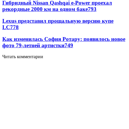
Гибридный Nissan Qashqai e-Power проехал
рекордные 2000 км на одном баке
793
Lexus представил прощальную версию купе
LC
778
Как изменилась София Ротару: появилось новое
фото 79-летней артистки
749
Читать комментарии