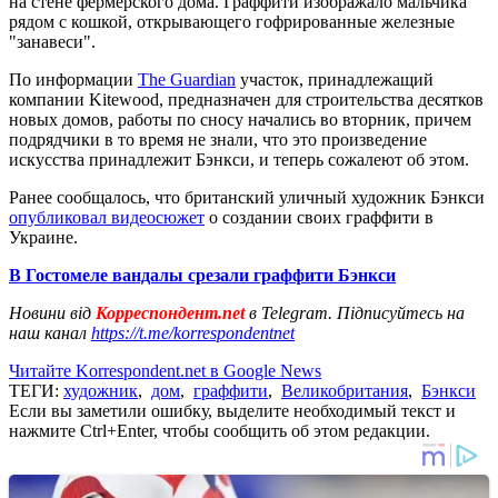
на стене фермерского дома. Граффити изображало мальчика
рядом с кошкой, открывающего гофрированные железные
"занавеси".
По информации
The Guardian
участок, принадлежащий
компании Kitewood, предназначен для строительства десятков
новых домов, работы по сносу начались во вторник, причем
подрядчики в то время не знали, что это произведение
искусства принадлежит Бэнкси, и теперь сожалеют об этом.
Ранее сообщалось, что британский уличный художник Бэнкси
опубликовал видеосюжет
о создании своих граффити в
Украине.
В Гостомеле вандалы срезали граффити Бэнкси
Новини від
Корреспондент.net
в Telegram. Підписуйтесь на
наш канал
https://t.me/korrespondentnet
Читайте Korrespondent.net в Google News
ТЕГИ:
художник
,
дом
,
граффити
,
Великобритания
,
Бэнкси
Если вы заметили ошибку, выделите необходимый текст и
нажмите Ctrl+Enter, чтобы сообщить об этом редакции.