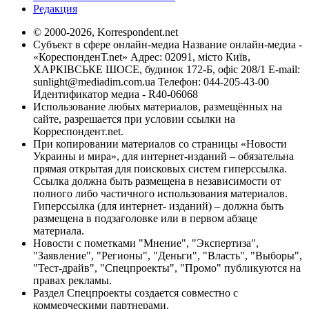
Редакция
© 2000-2026, Korrespondent.net
Субъект в сфере онлайн-медиа Название онлайн-медиа -
«КореспонденТ.net» Адрес: 02091, місто Київ,
ХАРКІВСЬКЕ ШОСЕ, будинок 172-Б, офіс 208/1 E-mail:
sunlight@mediadim.com.ua
Телефон: 044-205-43-00
Идентификатор медиа - R40-06068
Использование любых материалов, размещённых на
сайте, разрешается при условии ссылки на
Корреспондент.net.
При копировании материалов со страницы «Новости
Украины и мира», для интернет-изданий – обязательна
прямая открытая для поисковых систем гиперссылка.
Ссылка должна быть размещена в независимости от
полного либо частичного использования материалов.
Гиперссылка (для интернет- изданий) – должна быть
размещена в подзаголовке или в первом абзаце
материала.
Новости с пометками "Мнение", "Экспертиза",
"Заявление", "Регионы", "Деньги", "Власть", "Выборы",
"Тест-драйв", "Спецпроекты", "Промо" публикуются на
правах рекламы.
Раздел Спецпроекты создается совместно с
коммерческими партнерами.