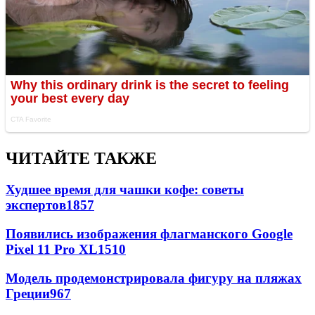
ЧИТАЙТЕ ТАКЖЕ
Худшее время для чашки кофе: советы
экспертов
1857
Появились изображения флагманского Google
Pixel 11 Pro XL
1510
Модель продемонстрировала фигуру на пляжах
Греции
967