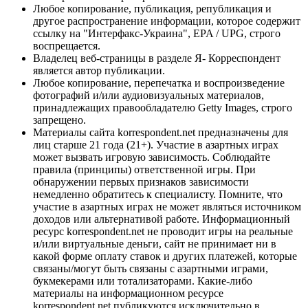
Любое копирование, публикация, републикация и
другое распространение информации, которое содержит
ссылку на "Интерфакс-Украина", EPA / UPG, строго
воспрещается.
Владелец веб-страницы в разделе Я- Корреспондент
является автор публикации.
Любое копирование, перепечатка и воспроизведение
фотографий и/или аудиовизуальных материалов,
принадлежащих правообладателю Getty Images, строго
запрещено.
Материалы сайта korrespondent.net предназначены для
лиц старше 21 года (21+). Участие в азартных играх
может вызвать игровую зависимость. Соблюдайте
правила (принципы) ответственной игры. При
обнаружении первых признаков зависимости
немедленно обратитесь к специалисту. Помните, что
участие в азартных играх не может являться источником
доходов или альтернативой работе. Информационный
ресурс korrespondent.net не проводит игры на реальные
и/или виртуальные деньги, сайт не принимает ни в
какой форме оплату ставок и других платежей, которые
связаны/могут быть связаны с азартными играми,
букмекерами или тотализаторами. Какие-либо
материалы на информационном ресурсе
korrespondent.net публикуются исключительно в