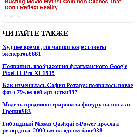
ЧИТАЙТЕ ТАКЖЕ
Худшее время для чашки кофе: советы
экспертов
8881
Появились изображения флагманского Google
Pixel 11 Pro XL
1535
Как изменилась София Ротару: появилось новое
фото 79-летней артистки
997
Модель продемонстрировала фигуру на пляжах
Греции
983
Гибридный Nissan Qashqai e-Power проехал
рекордные 2000 км на одном баке
938