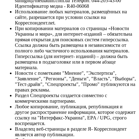
sunlight@mediadim.com.ua
Телефон: 044-205-43-00
Идентификатор медиа - R40-06068
Использование любых материалов, размещённых на
сайте, разрешается при условии ссылки на
Корреспондент.net.
При копировании материалов со страницы «Новости
Украины и мира», для интернет-изданий – обязательна
прямая открытая для поисковых систем гиперссылка.
Ссылка должна быть размещена в независимости от
полного либо частичного использования материалов.
Гиперссылка (для интернет- изданий) – должна быть
размещена в подзаголовке или в первом абзаце
материала.
Новости с пометками "Мнение", "Экспертиза",
"Заявление", "Регионы", "Деньги", "Власть", "Выборы",
"Тест-драйв", "Спецпроекты", "Промо" публикуются на
правах рекламы.
Раздел Спецпроекты создается совместно с
коммерческими партнерами.
Любое копирование, публикация, републикация и
другое распространение информации, которое содержит
ссылку на "Интерфакс-Украина", EPA / UPG, строго
воспрещается.
Владелец веб-страницы в разделе Я- Корреспондент
является автор публикации.