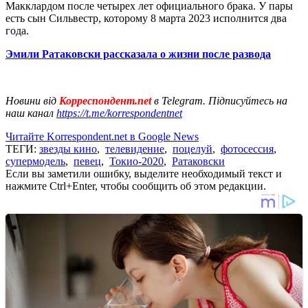
Макклардом после четырех лет официального брака. У пары
есть сын Сильвестр, которому 8 марта 2023 исполнится два
года.
Эмили Ратаковски рассказала о жизни после развода
Новини від
Корреспондент.net
в Telegram. Підписуйтесь на
наш канал
https://t.me/korrespondentnet
Читайте Korrespondent.net в Google News
ТЕГИ:
звезды кино
,
телевидение
,
поцелуй
,
фотосессия
,
супермодель
,
певец
,
Токио-2020
,
Ратаковски
Если вы заметили ошибку, выделите необходимый текст и
нажмите Ctrl+Enter, чтобы сообщить об этом редакции.