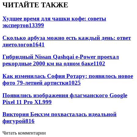
ЧИТАЙТЕ ТАКЖЕ
Худшее время для чашки кофе: советы
экспертов
13399
Сколько арбуза можно есть каждый день: ответ
диетологов
1641
Гибридный Nissan Qashqai e-Power проехал
рекордные 2000 км на одном баке
1102
Как изменилась София Ротару: появилось новое
фото 79-летней артистки
1025
Появились изображения флагманского Google
Pixel 11 Pro XL
999
Виктория Бекхэм похвасталась идеальной
фигурой
816
Читать комментарии