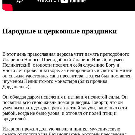
Народные и церковные праздники
В этот день православная церковь чтит память преподобного
Илариона Нового. Преподобный Иларион Новый, игумен
Пеликитский, с юности посвятил себя служению Богу и
много лет провел в затворе. За непорочность и святость жизни
он сначала удостоился сана пресвитера, а затем был поставлен
игуменом Пеликитского монастыря (близ пролива
Дарданеллы).
Он обладал даром исцеления и изгнания нечистой силы. Он
посвятил всю свою жизнь помощи людям. Говорят, что он
умел вызывать дождь в разгар летней засухи, наполнял сети
рыбой, когда не было улова, и отгонял от полей птиц и
вредителей.
Иларион прожил долгую жизнь и принял мученическую
смерть от полководца Лаханодракона, который преследовал