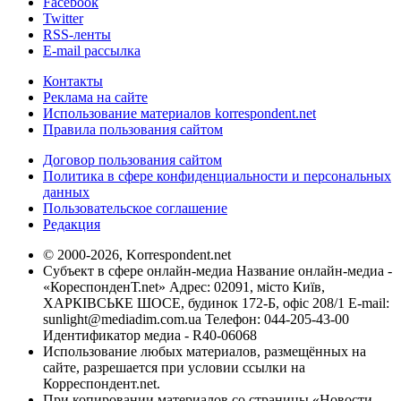
Facebook
Twitter
RSS-ленты
E-mail рассылка
Контакты
Реклама на сайте
Использование материалов korrespondent.net
Правила пользования сайтом
Договор пользования сайтом
Политика в сфере конфиденциальности и персональных
данных
Пользовательское соглашение
Редакция
© 2000-2026, Korrespondent.net
Субъект в сфере онлайн-медиа Название онлайн-медиа -
«КореспонденТ.net» Адрес: 02091, місто Київ,
ХАРКІВСЬКЕ ШОСЕ, будинок 172-Б, офіс 208/1 E-mail:
sunlight@mediadim.com.ua
Телефон: 044-205-43-00
Идентификатор медиа - R40-06068
Использование любых материалов, размещённых на
сайте, разрешается при условии ссылки на
Корреспондент.net.
При копировании материалов со страницы «Новости