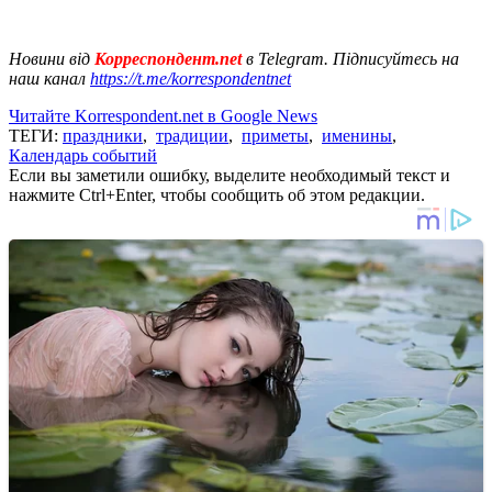
Новини від
Корреспондент.net
в Telegram. Підписуйтесь на
наш канал
https://t.me/korrespondentnet
Читайте Korrespondent.net в Google News
ТЕГИ:
праздники
,
традиции
,
приметы
,
именины
,
Календарь событий
Если вы заметили ошибку, выделите необходимый текст и
нажмите Ctrl+Enter, чтобы сообщить об этом редакции.