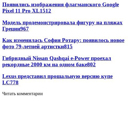
Появились изображения флагманского Google
Pixel 11 Pro XL
1512
Модель продемонстрировала фигуру на пляжах
Греции
967
Как изменилась София Ротару: появилось новое
фото 79-летней артистки
815
Гибридный Nissan Qashqai e-Power проехал
рекордные 2000 км на одном баке
802
Lexus представил прощальную версию купе
LC
778
Читать комментарии