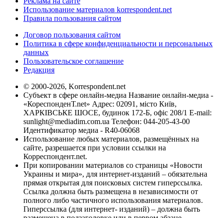
Реклама на сайте
Использование материалов korrespondent.net
Правила пользования сайтом
Договор пользования сайтом
Политика в сфере конфиденциальности и персональных
данных
Пользовательское соглашение
Редакция
© 2000-2026, Korrespondent.net
Субъект в сфере онлайн-медиа Название онлайн-медиа -
«КореспонденТ.net» Адрес: 02091, місто Київ,
ХАРКІВСЬКЕ ШОСЕ, будинок 172-Б, офіс 208/1 E-mail:
sunlight@mediadim.com.ua
Телефон: 044-205-43-00
Идентификатор медиа - R40-06068
Использование любых материалов, размещённых на
сайте, разрешается при условии ссылки на
Корреспондент.net.
При копировании материалов со страницы «Новости
Украины и мира», для интернет-изданий – обязательна
прямая открытая для поисковых систем гиперссылка.
Ссылка должна быть размещена в независимости от
полного либо частичного использования материалов.
Гиперссылка (для интернет- изданий) – должна быть
размещена в подзаголовке или в первом абзаце