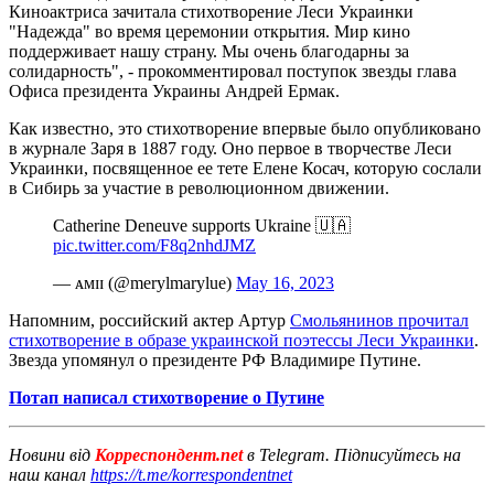
Киноактриса зачитала стихотворение Леси Украинки
"Надежда" во время церемонии открытия. Мир кино
поддерживает нашу страну. Мы очень благодарны за
солидарность", - прокомментировал поступок звезды глава
Офиса президента Украины Андрей Ермак.
Как известно, это стихотворение впервые было опубликовано
в журнале Заря в 1887 году. Оно первое в творчестве Леси
Украинки, посвященное ее тете Елене Косач, которую сослали
в Сибирь за участие в революционном движении.
Catherine Deneuve supports Ukraine 🇺🇦
pic.twitter.com/F8q2nhdJMZ
— ᴀᴍɪɪ (@merylmarylue)
May 16, 2023
Напомним, российский актер Артур
Смольянинов прочитал
стихотворение в образе украинской поэтессы Леси Украинки
.
Звезда упомянул о президенте РФ Владимире Путине.
Потап написал стихотворение о Путине
Новини від
Корреспондент.net
в Telegram. Підписуйтесь на
наш канал
https://t.me/korrespondentnet