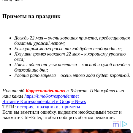
Приметы на праздник
Дождь 22 мая – очень хорошая примета, предвещающая
богатый урожай летом;
Если утром много росы, то год будет плодородным;
Лягушки громко квакают 22 мая – к хорошему урожаю
овса;
Пчелы вдали от улья полетели – к ясной и сухой погоде в
ближайшие дни;
Рябина рано зацвела – осень этого года будет короткой.
Новини від
Корреспондент.net
в Telegram. Підписуйтесь на
наш канал
https://t.me/korrespondentnet
Читайте Korrespondent.net в Google News
ТЕГИ:
история
,
праздники
,
приметы
Если вы заметили ошибку, выделите необходимый текст и
нажмите Ctrl+Enter, чтобы сообщить об этом редакции.