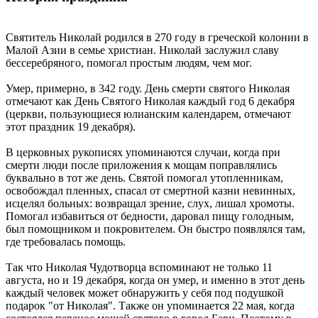
Святитель Николай родился в 270 году в греческой колонии в
Малой Азии в семье христиан. Николай заслужил славу
бессеребряного, помогал простым людям, чем мог.
Умер, примерно, в 342 году. День смерти святого Николая
отмечают как День Святого Николая каждый год 6 декабря
(церкви, пользующиеся юлианским календарем, отмечают
этот праздник 19 декабря).
В церковных рукописях упоминаются случаи, когда при
смерти люди после приложения к мощам поправлялись
буквально в тот же день. Святой помогал утопленникам,
освобождал пленных, спасал от смертной казни невинных,
исцелял больных: возвращал зрение, слух, лишал хромоты.
Помогал избавиться от бедности, даровал пищу голодным,
был помощником и покровителем. Он быстро появлялся там,
где требовалась помощь.
Так что Николая Чудотворца вспоминают не только 11
августа, но и 19 декабря, когда он умер, и именно в этот день
каждый человек может обнаружить у себя под подушкой
подарок "от Николая". Также он упоминается 22 мая, когда