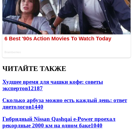
ЧИТАЙТЕ ТАКЖЕ
Худшее время для чашки кофе: советы
экспертов
12187
Сколько арбуза можно есть каждый день: ответ
диетологов
1440
Гибридный Nissan Qashqai e-Power проехал
рекордные 2000 км на одном баке
1040