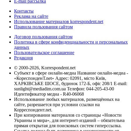
E-mail рассылка
Контакты
Реклама на сайте
Использование материалов korrespondent.net
Правила пользования сайтом
Договор пользования сайтом
Политика в сфере конфиденциальности и персональных
данных
Пользовательское соглашение
Редакция
© 2000-2026, Korrespondent.net
Субъект в сфере онлайн-медиа Название онлайн-медиа -
«КореспонденТ.net» Адрес: 02091, місто Київ,
ХАРКІВСЬКЕ ШОСЕ, будинок 172-Б, офіс 208/1 E-mail:
sunlight@mediadim.com.ua
Телефон: 044-205-43-00
Идентификатор медиа - R40-06068
Использование любых материалов, размещённых на
сайте, разрешается при условии ссылки на
Корреспондент.net.
При копировании материалов со страницы «Новости
Украины и мира», для интернет-изданий – обязательна
прямая открытая для поисковых систем гиперссылка.
Ссылка должна быть размещена в независимости от