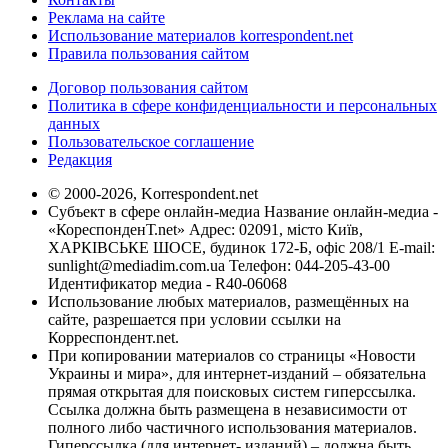
Реклама на сайте
Использование материалов korrespondent.net
Правила пользования сайтом
Договор пользования сайтом
Политика в сфере конфиденциальности и персональных
данных
Пользовательское соглашение
Редакция
© 2000-2026, Korrespondent.net
Субъект в сфере онлайн-медиа Название онлайн-медиа -
«КореспонденТ.net» Адрес: 02091, місто Київ,
ХАРКІВСЬКЕ ШОСЕ, будинок 172-Б, офіс 208/1 E-mail:
sunlight@mediadim.com.ua
Телефон: 044-205-43-00
Идентификатор медиа - R40-06068
Использование любых материалов, размещённых на
сайте, разрешается при условии ссылки на
Корреспондент.net.
При копировании материалов со страницы «Новости
Украины и мира», для интернет-изданий – обязательна
прямая открытая для поисковых систем гиперссылка.
Ссылка должна быть размещена в независимости от
полного либо частичного использования материалов.
Гиперссылка (для интернет- изданий) – должна быть