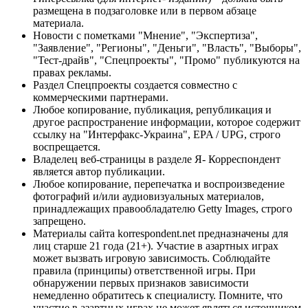
размещена в подзаголовке или в первом абзаце
материала.
Новости с пометками "Мнение", "Экспертиза",
"Заявление", "Регионы", "Деньги", "Власть", "Выборы",
"Тест-драйв", "Спецпроекты", "Промо" публикуются на
правах рекламы.
Раздел Спецпроекты создается совместно с
коммерческими партнерами.
Любое копирование, публикация, републикация и
другое распространение информации, которое содержит
ссылку на "Интерфакс-Украина", EPA / UPG, строго
воспрещается.
Владелец веб-страницы в разделе Я- Корреспондент
является автор публикации.
Любое копирование, перепечатка и воспроизведение
фотографий и/или аудиовизуальных материалов,
принадлежащих правообладателю Getty Images, строго
запрещено.
Материалы сайта korrespondent.net предназначены для
лиц старше 21 года (21+). Участие в азартных играх
может вызвать игровую зависимость. Соблюдайте
правила (принципы) ответственной игры. При
обнаружении первых признаков зависимости
немедленно обратитесь к специалисту. Помните, что
участие в азартных играх не может являться источником