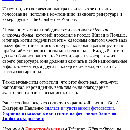
Известно, что коллектив выиграл зрительское онлайн-
голосование, исполнив композицию из своего репертуара и
кавер группы The Cranberries Zombie.
"Недавно мы стали победителями фестиваля
Четыре
стороны фолка
, который проходил в городе Живец в Польше,
и теперь хотим поделиться этим классным опытом! Фестиваль
имеет формат песенного конкурса, который транслируется в
прайм тайме главного польского телеканала. Каждый артист
должен был исполнить по 2 песни, одна из которых – из
своего репертуара (она должна включать в себя национальные
и фолк элементы), а другая – кавер на легендарный хит”, –
рассказали артисты.
Также музыканты отметили, что этот фестиваль чуть-чуть
напоминал Евровидение, ведь там была благодарная
аудитория и артисты из многих стран.
Ранее сообщалось, что солистка украинской группы Go_A
Екатерина Павленко
снялась в чувственной фотосессии.
Украина отказалась выступать на фестивале Sanremo
Junior из-за россиян
Новини від
Корреспондент.net
в Telegram. Підписуйтесь на