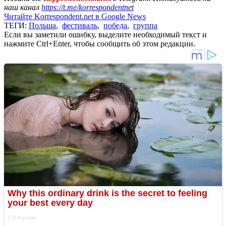
наш канал
https://t.me/korrespondentnet
Читайте Korrespondent.net в Google News
ТЕГИ:
Польша
,
фестиваль
,
победа
,
группа
Если вы заметили ошибку, выделите необходимый текст и
нажмите Ctrl+Enter, чтобы сообщить об этом редакции.