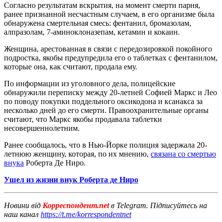
Согласно результатам вскрытия, на момент смерти парня,
ранее признанной несчастным случаем, в его организме была
обнаружена смертельная смесь: фентанил, бромазолам,
алпразолам, 7-аминоклоназепам, кетамин и кокаин.
Женщина, арестованная в связи с передозировкой покойного
подростка, якобы предупредила его о таблетках с фентанилом,
которые она, как считают, продала ему.
По информации из уголовного дела, полицейские
обнаружили переписку между 20-летней Софией Маркс и Лео
по поводу покупки поддельного оксикодона и ксанакса за
несколько дней до его смерти. Правоохранительные органы
считают, что Маркс якобы продавала таблетки
несовершеннолетним.
Ранее сообщалось, что в Нью-Йорке полиция задержала 20-
летнюю женщину, которая, по их мнению,
связана со смертью
внука
Роберта Де Ниро.
Ушел из жизни внук Роберта де Ниро
Новини від
Корреспондент.net
в Telegram. Підписуйтесь на
наш канал
https://t.me/korrespondentnet