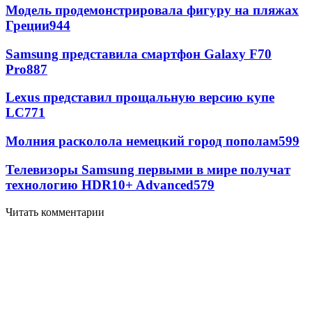
Модель продемонстрировала фигуру на пляжах
Греции
944
Samsung представила смартфон Galaxy F70
Pro
887
Lexus представил прощальную версию купе
LC
771
Молния расколола немецкий город пополам
599
Телевизоры Samsung первыми в мире получат
технологию HDR10+ Advanced
579
Читать комментарии