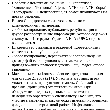
Новости с пометками "Мнение", "Экспертиза",
"Заявление", "Регионы", "Деньги", "Власть", "Выборы",
"Тест-драйв", "Спецпроекты", "Промо" публикуются на
правах рекламы.
Раздел Спецпроекты создается совместно с
коммерческими партнерами.
Любое копирование, публикация, републикация и
другое распространение информации, которое содержит
ссылку на "Интерфакс-Украина", EPA / UPG, строго
воспрещается.
Владелец веб-страницы в разделе Я- Корреспондент
является автор публикации.
Любое копирование, перепечатка и воспроизведение
фотографий и/или аудиовизуальных материалов,
принадлежащих правообладателю Getty Images, строго
запрещено.
Материалы сайта korrespondent.net предназначены для
лиц старше 21 года (21+). Участие в азартных играх
может вызвать игровую зависимость. Соблюдайте
правила (принципы) ответственной игры. При
обнаружении первых признаков зависимости
немедленно обратитесь к специалисту. Помните, что
участие в азартных играх не может являться источником
доходов или альтернативой работе. Информационный
ресурс korrespondent.net не проводит игры на реальные