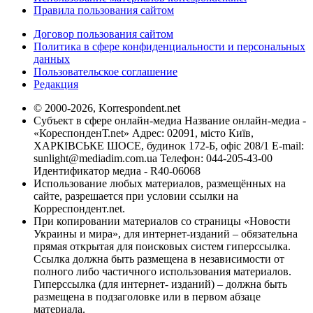
Правила пользования сайтом
Договор пользования сайтом
Политика в сфере конфиденциальности и персональных
данных
Пользовательское соглашение
Редакция
© 2000-2026, Korrespondent.net
Субъект в сфере онлайн-медиа Название онлайн-медиа -
«КореспонденТ.net» Адрес: 02091, місто Київ,
ХАРКІВСЬКЕ ШОСЕ, будинок 172-Б, офіс 208/1 E-mail:
sunlight@mediadim.com.ua
Телефон: 044-205-43-00
Идентификатор медиа - R40-06068
Использование любых материалов, размещённых на
сайте, разрешается при условии ссылки на
Корреспондент.net.
При копировании материалов со страницы «Новости
Украины и мира», для интернет-изданий – обязательна
прямая открытая для поисковых систем гиперссылка.
Ссылка должна быть размещена в независимости от
полного либо частичного использования материалов.
Гиперссылка (для интернет- изданий) – должна быть
размещена в подзаголовке или в первом абзаце
материала.