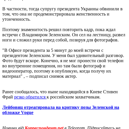
В частности, тогда супругу президента Украины обвинили в
том, что она не продемонстрировала женственность и
утонченность.
Поэтому знаменитость решил повторить кадр, пока ждал
встречи с Владимиром Зеленским. Он сел на лестницу, развел
ноги и сложил руки перед собой, позируя для фотографов.
"В Офисе президента за 5 минут до моей встречи с
президентом Зеленским. У меня был удивительный разговор.
Фото будут вскоре. Конечно, я не мог пронести свой телефон
во внутренние помещения, но там были фотограф и
видеооператор, поэтому я опубликую, когда получу их
материал" , – подписал снимок актер.
Ранее сообщалось, что ныне находящийся в Киеве Стивен
Фрай
резко обратился
к российским захватчикам.
Лейбовиц отреагировала на критику позы Зеленской на
обложке Vogue
Новини від
Корреспондент.net
в Telegram. Підписуйтесь на