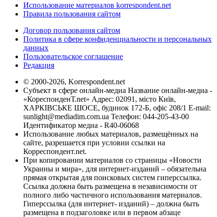
Использование материалов korrespondent.net
Правила пользования сайтом
Договор пользования сайтом
Политика в сфере конфиденциальности и персональных
данных
Пользовательское соглашение
Редакция
© 2000-2026, Korrespondent.net
Субъект в сфере онлайн-медиа Название онлайн-медиа -
«КореспонденТ.net» Адрес: 02091, місто Київ,
ХАРКІВСЬКЕ ШОСЕ, будинок 172-Б, офіс 208/1 E-mail:
sunlight@mediadim.com.ua
Телефон: 044-205-43-00
Идентификатор медиа - R40-06068
Использование любых материалов, размещённых на
сайте, разрешается при условии ссылки на
Корреспондент.net.
При копировании материалов со страницы «Новости
Украины и мира», для интернет-изданий – обязательна
прямая открытая для поисковых систем гиперссылка.
Ссылка должна быть размещена в независимости от
полного либо частичного использования материалов.
Гиперссылка (для интернет- изданий) – должна быть
размещена в подзаголовке или в первом абзаце