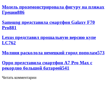
Модель продемонстрировала фигуру на пляжах
Греции
886
Samsung представила смартфон Galaxy F70
Pro
881
Lexus представил прощальную версию купе
LC
762
Молния расколола немецкий город пополам
573
Oppo представила смартфон A7 Pro Max с
рекордно большой батареей
541
Читать комментарии