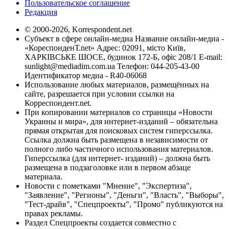
Пользовательское соглашение
Редакция
© 2000-2026, Korrespondent.net
Субъект в сфере онлайн-медиа Название онлайн-медиа -
«КореспонденТ.net» Адрес: 02091, місто Київ,
ХАРКІВСЬКЕ ШОСЕ, будинок 172-Б, офіс 208/1 E-mail:
sunlight@mediadim.com.ua
Телефон: 044-205-43-00
Идентификатор медиа - R40-06068
Использование любых материалов, размещённых на
сайте, разрешается при условии ссылки на
Корреспондент.net.
При копировании материалов со страницы «Новости
Украины и мира», для интернет-изданий – обязательна
прямая открытая для поисковых систем гиперссылка.
Ссылка должна быть размещена в независимости от
полного либо частичного использования материалов.
Гиперссылка (для интернет- изданий) – должна быть
размещена в подзаголовке или в первом абзаце
материала.
Новости с пометками "Мнение", "Экспертиза",
"Заявление", "Регионы", "Деньги", "Власть", "Выборы",
"Тест-драйв", "Спецпроекты", "Промо" публикуются на
правах рекламы.
Раздел Спецпроекты создается совместно с