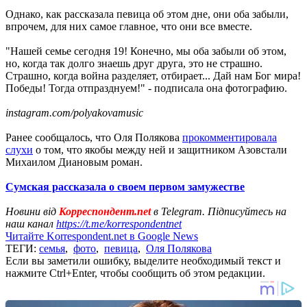
Однако, как рассказала певица об этом дне, они оба забыли,
впрочем, для них самое главное, что они все вместе.
"Нашей семье сегодня 19! Конечно, мы оба забыли об этом,
но, когда так долго знаешь друг друга, это не страшно.
Страшно, когда война разделяет, отбирает... Дай нам Бог мира!
Победы! Тогда отпразднуем!" - подписала она фотографию.
instagram.com/polyakovamusic
Ранее сообщалось, что Оля Полякова
прокомментировала
слухи
о том, что якобы между ней и защитником Азовстали
Михаилом Диановым роман.
Сумская рассказала о своем первом замужестве
Новини від
Корреспондент.net
в Telegram. Підписуйтесь на
наш канал
https://t.me/korrespondentnet
Читайте Korrespondent.net в Google News
ТЕГИ:
семья
,
фото
,
певица
,
Оля Полякова
Если вы заметили ошибку, выделите необходимый текст и
нажмите Ctrl+Enter, чтобы сообщить об этом редакции.