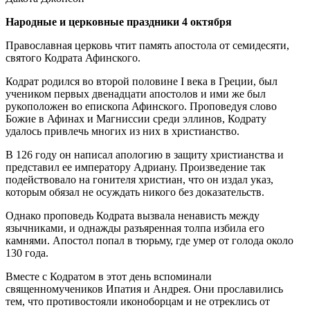
Народные и церковные праздники 4 октября
Православная церковь чтит память апостола от семидесяти,
святого Кодрата Афинского.
Кодрат родился во второй половине I века в Греции, был
учеником первых двенадцати апостолов и ими же был
рукоположен во епископа Афинского. Проповедуя слово
Божие в Афинах и Магниссии среди эллинов, Кодрату
удалось привлечь многих из них в христианство.
В 126 году он написал апологию в защиту христианства и
представил ее императору Адриану. Произведение так
подействовало на гонителя христиан, что он издал указ,
которым обязал не осуждать никого без доказательств.
Однако проповедь Кодрата вызвала ненависть между
язычниками, и однажды разъяренная толпа избила его
камнями. Апостол попал в тюрьму, где умер от голода около
130 года.
Вместе с Кодратом в этот день вспоминали
священномучеников Ипатия и Андрея. Они прославились
тем, что противостояли иконоборцам и не отреклись от