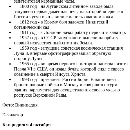
запатентовал карманные часы.
1800 год - на Луганском литейном заводе была
запущена первая доменная печь, на которой впервые в
России чугун выплавили с использованием кокса.
1812 год - в Крыму был заложен Никитский
ботанический сад.
1911 год - в Лондоне начал работу первый эскалатор.
1957 год - в СССР запустили и вывели на орбиту
первый искусственный спутник Земли.
1959 год - запущена советская космическая станция
Луна-3, впервые сфотографировавшая обратную
сторону Луны.
1965 год - во время первого в истории папства визита
Павла VI в США он издал буллу, которой снял с евреев
обвинение в смерти Иисуса Христа.
1993 год - президент России Борис Ельцин ввел
бронетанковые войска в Москву и совершил штурм
здания парламента для осуществления своего указа о
роспуске Верховной Рады.
Фото: Википедия
Эскалатор
Кто родился 4 октября