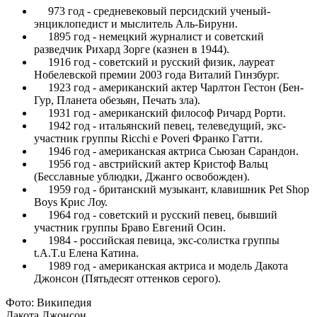
973 год - средневековый персидский ученый-
энциклопедист и мыслитель Аль-Бируни.
1895 год - немецкий журналист и советский
разведчик Рихард Зорге (казнен в 1944).
1916 год - советский и русский физик, лауреат
Нобелевской премии 2003 года Виталий Гинзбург.
1923 год - американский актер Чарлтон Гестон (Бен-
Гур, Планета обезьян, Печать зла).
1931 год - американский философ Ричард Рорти.
1942 год - итальянский певец, телеведущий, экс-
участник группы Ricchi e Poveri Франко Гатти.
1946 год - американская актриса Сьюзан Сарандон.
1956 год - австрийский актер Кристоф Вальц
(Бесславные ублюдки, Джанго освобожден).
1959 год - британский музыкант, клавишник Pet Shop
Boys Крис Лоу.
1964 год - советский и русский певец, бывший
участник группы Браво Евгений Осин.
1984 - российская певица, экс-солистка группы
t.A.T.u Елена Катина.
1989 год - американская актриса и модель Дакота
Джонсон (Пятьдесят оттенков серого).
Фото: Википедия
Дакота Джонсон