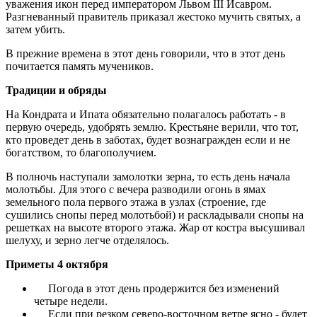
уважения икон перед императором Львом III Исавром.
Разгневанный правитель приказал жестоко мучить святых, а
затем убить.
В прежние времена в этот день говорили, что в этот день
почитается память мучеников.
Традиции и обряды
На Кондрата и Ипата обязательно полагалось работать - в
первую очередь, удобрять землю. Крестьяне верили, что тот,
кто проведет день в заботах, будет вознагражден если и не
богатством, то благополучием.
В полночь наступали замолотки зерна, то есть день начала
молотьбы. Для этого с вечера разводили огонь в ямах
земельного пола первого этажа в узлах (строение, где
сушились снопы перед молотьбой) и раскладывали снопы на
решетках на высоте второго этажа. Жар от костра высушивал
шелуху, и зерно легче отделялось.
Приметы 4 октября
Погода в этот день продержится без изменений
четыре недели.
Если при резком северо-восточном ветре ясно - будет