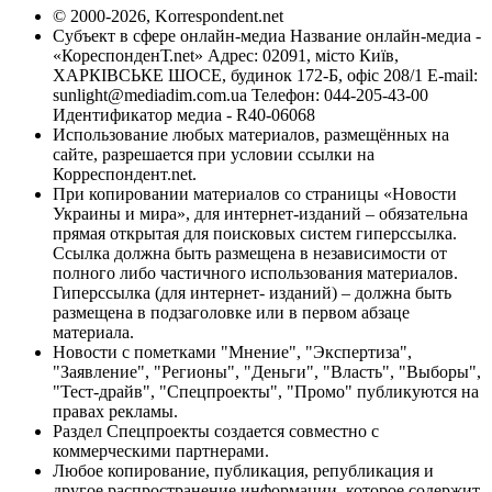
© 2000-2026, Korrespondent.net
Субъект в сфере онлайн-медиа Название онлайн-медиа -
«КореспонденТ.net» Адрес: 02091, місто Київ,
ХАРКІВСЬКЕ ШОСЕ, будинок 172-Б, офіс 208/1 E-mail:
sunlight@mediadim.com.ua
Телефон: 044-205-43-00
Идентификатор медиа - R40-06068
Использование любых материалов, размещённых на
сайте, разрешается при условии ссылки на
Корреспондент.net.
При копировании материалов со страницы «Новости
Украины и мира», для интернет-изданий – обязательна
прямая открытая для поисковых систем гиперссылка.
Ссылка должна быть размещена в независимости от
полного либо частичного использования материалов.
Гиперссылка (для интернет- изданий) – должна быть
размещена в подзаголовке или в первом абзаце
материала.
Новости с пометками "Мнение", "Экспертиза",
"Заявление", "Регионы", "Деньги", "Власть", "Выборы",
"Тест-драйв", "Спецпроекты", "Промо" публикуются на
правах рекламы.
Раздел Спецпроекты создается совместно с
коммерческими партнерами.
Любое копирование, публикация, републикация и
другое распространение информации, которое содержит