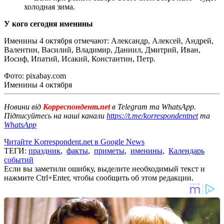
холодная зима.
У кого сегодня именины
Именины 4 октября отмечают: Александр, Алексей, Андрей,
Валентин, Василий, Владимир, Даниил, Дмитрий, Иван,
Иосиф, Ипатий, Исакий, Константин, Петр.
Фото: pixabay.com
Именины 4 октября
Новини від
Корреспондент.net
в Telegram та WhatsApp.
Підписуйтесь на наші канали
https://t.me/korrespondentnet
та
WhatsApp
Читайте Korrespondent.net в Google News
ТЕГИ:
праздник
,
факты
,
приметы
,
именины
,
Календарь
событий
Если вы заметили ошибку, выделите необходимый текст и
нажмите Ctrl+Enter, чтобы сообщить об этом редакции.