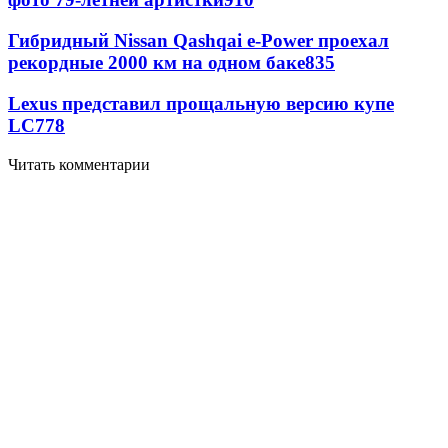
Гибридный Nissan Qashqai e-Power проехал
рекордные 2000 км на одном баке
835
Lexus представил прощальную версию купе
LC
778
Читать комментарии