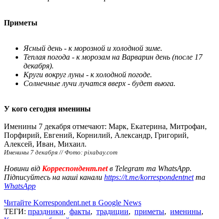
Приметы
Ясный день - к морозной и холодной зиме.
Теплая погода - к морозам на Варварин день (после 17
декабря).
Круги вокруг луны - к холодной погоде.
Солнечные лучи лучатся вверх - будет вьюга.
У кого сегодня именины
Именины 7 декабря отмечают: Марк, Екатерина, Митрофан,
Порфирий, Евгений, Корнилий, Александр, Григорий,
Алексей, Иван, Михаил.
Именины 7 декабря // Фото: pixabay.com
Новини від
Корреспондент.net
в Telegram та WhatsApp.
Підписуйтесь на наші канали
https://t.me/korrespondentnet
та
WhatsApp
Читайте Korrespondent.net в Google News
ТЕГИ:
праздники
,
факты
,
традиции
,
приметы
,
именины
,