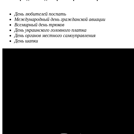
День любителей поспать
Международный день гражданской авиации
Всемирный день трюков
День украинского головного платка
День органов местного самоуправления
День шапки