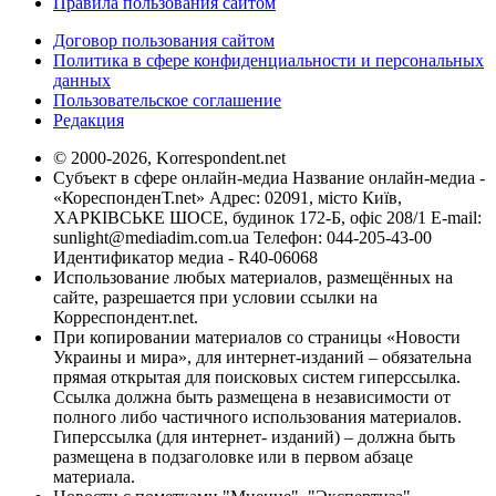
Правила пользования сайтом
Договор пользования сайтом
Политика в сфере конфиденциальности и персональных
данных
Пользовательское соглашение
Редакция
© 2000-2026, Korrespondent.net
Субъект в сфере онлайн-медиа Название онлайн-медиа -
«КореспонденТ.net» Адрес: 02091, місто Київ,
ХАРКІВСЬКЕ ШОСЕ, будинок 172-Б, офіс 208/1 E-mail:
sunlight@mediadim.com.ua
Телефон: 044-205-43-00
Идентификатор медиа - R40-06068
Использование любых материалов, размещённых на
сайте, разрешается при условии ссылки на
Корреспондент.net.
При копировании материалов со страницы «Новости
Украины и мира», для интернет-изданий – обязательна
прямая открытая для поисковых систем гиперссылка.
Ссылка должна быть размещена в независимости от
полного либо частичного использования материалов.
Гиперссылка (для интернет- изданий) – должна быть
размещена в подзаголовке или в первом абзаце
материала.