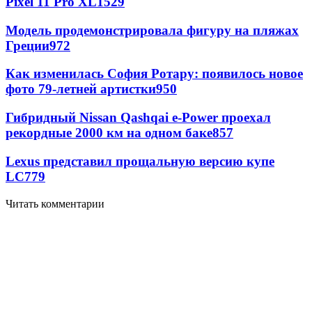
Pixel 11 Pro XL
1529
Модель продемонстрировала фигуру на пляжах
Греции
972
Как изменилась София Ротару: появилось новое
фото 79-летней артистки
950
Гибридный Nissan Qashqai e-Power проехал
рекордные 2000 км на одном баке
857
Lexus представил прощальную версию купе
LC
779
Читать комментарии