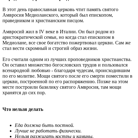
В этот день православная церковь чтит память святого
Амвросия Медиоланского, который был епископом,
праведником и христианским писцом.
Амвросий жил в IV веке в Италии. Он был родом из
аристократической семьи, но когда стал епископом в
Медиолане, все свое богатство пожертвовал церкви. Сам же
стал вести скромный и строгий образ жизни.
Его считали одним из лучших проповедников христианства.
Он оставил множество богословских трудов и пользовался
всенародной любовью - благодаря чудесам, происходившим
по его молитве. Мощи святого после его смерти поместили в
церкви, построенной по его распоряжению. Позже на этом
месте построили базилику святого Амвросия, там мощи
хранятся до сих пор.
Что нельзя делать
Еда должна быть постной.
Лучше не работать физически.
Нельзя разжигать костры и камины.