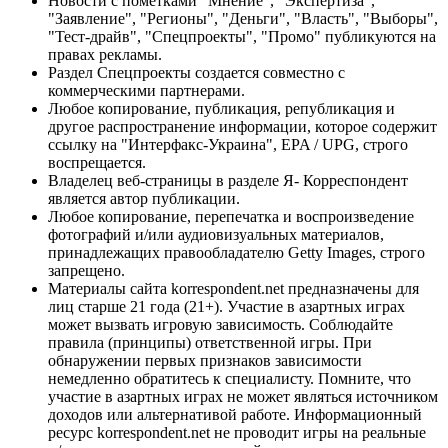
Новости с пометками "Мнение", "Экспертиза",
"Заявление", "Регионы", "Деньги", "Власть", "Выборы",
"Тест-драйв", "Спецпроекты", "Промо" публикуются на
правах рекламы.
Раздел Спецпроекты создается совместно с
коммерческими партнерами.
Любое копирование, публикация, републикация и
другое распространение информации, которое содержит
ссылку на "Интерфакс-Украина", EPA / UPG, строго
воспрещается.
Владелец веб-страницы в разделе Я- Корреспондент
является автор публикации.
Любое копирование, перепечатка и воспроизведение
фотографий и/или аудиовизуальных материалов,
принадлежащих правообладателю Getty Images, строго
запрещено.
Материалы сайта korrespondent.net предназначены для
лиц старше 21 года (21+). Участие в азартных играх
может вызвать игровую зависимость. Соблюдайте
правила (принципы) ответственной игры. При
обнаружении первых признаков зависимости
немедленно обратитесь к специалисту. Помните, что
участие в азартных играх не может являться источником
доходов или альтернативой работе. Информационный
ресурс korrespondent.net не проводит игры на реальные