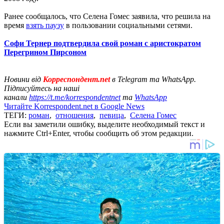
Ранее сообщалось, что Селена Гомес заявила, что решила на
время
взять паузу
в пользовании социальными сетями.
Софи Тернер подтвердила свой роман с аристократом
Перегрином Пирсоном
Новини від
Корреспондент.net
в Telegram та WhatsApp.
Підписуйтесь на наші
канали
https://t.me/korrespondentnet
та
WhatsApp
Читайте Korrespondent.net в Google News
ТЕГИ:
роман
,
отношения
,
певица
,
Селена Гомес
Если вы заметили ошибку, выделите необходимый текст и
нажмите Ctrl+Enter, чтобы сообщить об этом редакции.