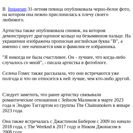
В
Instagram
31-летняя певица опубликовала черно-белое фото,
на котором она нежно прислонилась к плечу своего
любимого.
Артистка также опубликовала снимок, на котором
демонстрирует драгоценное кольцо на безымянном пальце. На
украшении изображена прописная английская буква "B", а
именно с нее начинается имя и фамилия ее избранника.
"Я никогда не была счастливее. Он - лучшее, что когда-либо
случалось со мной", - писала артистка в фотоблоге.
Селена Гомес также рассказала, что они встречаются уже
полгода и что он относится к ней лучше, чем кто-либо другой.
Следует заметить, что ранее артистку связывали
романтические отношения с Зейном Маликом в марте 2023
года и Эндрю Таггартом из группы The Chainsmokers в январе
2023 года.
Она также встречалась с Джастином Бибером с 2009 по начало
2018 года, с The Weeknd в 2017 году и Ником Джонасом в
2008 году.