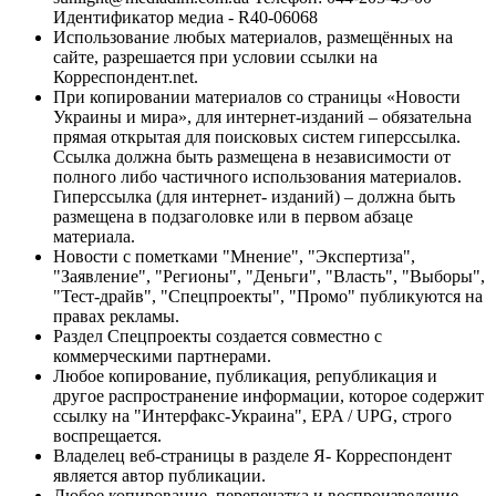
Идентификатор медиа - R40-06068
Использование любых материалов, размещённых на
сайте, разрешается при условии ссылки на
Корреспондент.net.
При копировании материалов со страницы «Новости
Украины и мира», для интернет-изданий – обязательна
прямая открытая для поисковых систем гиперссылка.
Ссылка должна быть размещена в независимости от
полного либо частичного использования материалов.
Гиперссылка (для интернет- изданий) – должна быть
размещена в подзаголовке или в первом абзаце
материала.
Новости с пометками "Мнение", "Экспертиза",
"Заявление", "Регионы", "Деньги", "Власть", "Выборы",
"Тест-драйв", "Спецпроекты", "Промо" публикуются на
правах рекламы.
Раздел Спецпроекты создается совместно с
коммерческими партнерами.
Любое копирование, публикация, републикация и
другое распространение информации, которое содержит
ссылку на "Интерфакс-Украина", EPA / UPG, строго
воспрещается.
Владелец веб-страницы в разделе Я- Корреспондент
является автор публикации.
Любое копирование, перепечатка и воспроизведение