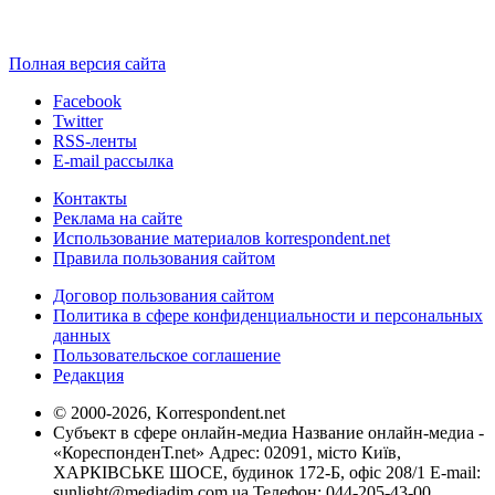
Полная версия сайта
Facebook
Twitter
RSS-ленты
E-mail рассылка
Контакты
Реклама на сайте
Использование материалов korrespondent.net
Правила пользования сайтом
Договор пользования сайтом
Политика в сфере конфиденциальности и персональных
данных
Пользовательское соглашение
Редакция
© 2000-2026, Korrespondent.net
Субъект в сфере онлайн-медиа Название онлайн-медиа -
«КореспонденТ.net» Адрес: 02091, місто Київ,
ХАРКІВСЬКЕ ШОСЕ, будинок 172-Б, офіс 208/1 E-mail:
sunlight@mediadim.com.ua
Телефон: 044-205-43-00