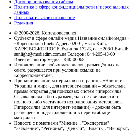
Договор пользования сайтом
Политика в сфере конфиденциальности и персональных
данных
Пользовательское соглашение
Редакция
© 2000-2026, Korrespondent.net
Субъект в сфере онлайн-медиа Название онлайн-медиа -
«КореспонденТ.net» Адрес: 02091, місто Київ,
ХАРКІВСЬКЕ ШОСЕ, будинок 172-Б, офіс 208/1 E-mail:
sunlight@mediadim.com.ua
Телефон: 044-205-43-00
Идентификатор медиа - R40-06068
Использование любых материалов, размещённых на
сайте, разрешается при условии ссылки на
Корреспондент.net.
При копировании материалов со страницы «Новости
Украины и мира», для интернет-изданий – обязательна
прямая открытая для поисковых систем гиперссылка.
Ссылка должна быть размещена в независимости от
полного либо частичного использования материалов.
Гиперссылка (для интернет- изданий) – должна быть
размещена в подзаголовке или в первом абзаце
материала.
Новости с пометками "Мнение", "Экспертиза",
"Заявление", "Регионы", "Деньги", "Власть", "Выборы",