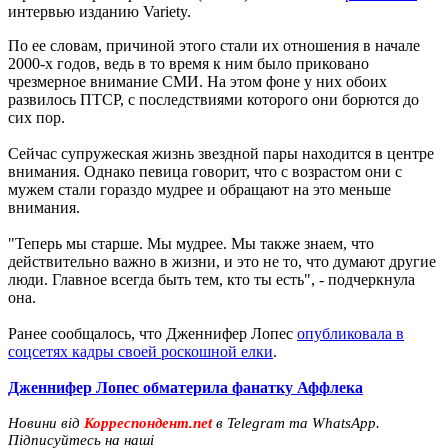
интервью изданию Variety.
По ее словам, причиной этого стали их отношения в начале
2000-х годов, ведь в то время к ним было приковано
чрезмерное внимание СМИ. На этом фоне у них обоих
развилось ПТСР, с последствиями которого они борются до
сих пор.
Сейчас супружеская жизнь звездной пары находится в центре
внимания. Однако певица говорит, что с возрастом они с
мужем стали гораздо мудрее и обращают на это меньше
внимания.
"Теперь мы старше. Мы мудрее. Мы также знаем, что
действительно важно в жизни, и это не то, что думают другие
люди. Главное всегда быть тем, кто ты есть", - подчеркнула
она.
Ранее сообщалось, что Дженнифер Лопес
опубликовала в
соцсетях кадры своей роскошной елки
.
Дженнифер Лопес обматерила фанатку Аффлека
Новини від
Корреспондент.net
в Telegram та WhatsApp.
Підписуйтесь на наші