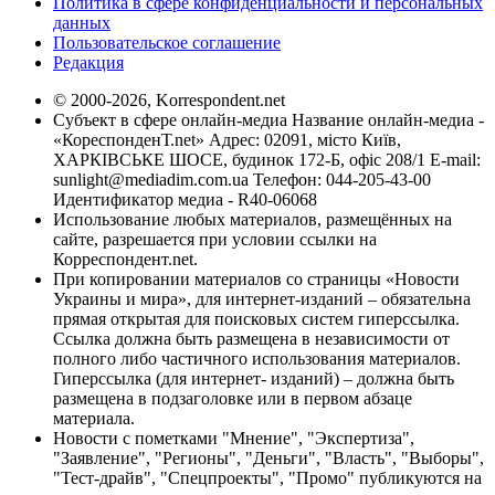
Политика в сфере конфиденциальности и персональных
данных
Пользовательское соглашение
Редакция
© 2000-2026, Korrespondent.net
Субъект в сфере онлайн-медиа Название онлайн-медиа -
«КореспонденТ.net» Адрес: 02091, місто Київ,
ХАРКІВСЬКЕ ШОСЕ, будинок 172-Б, офіс 208/1 E-mail:
sunlight@mediadim.com.ua
Телефон: 044-205-43-00
Идентификатор медиа - R40-06068
Использование любых материалов, размещённых на
сайте, разрешается при условии ссылки на
Корреспондент.net.
При копировании материалов со страницы «Новости
Украины и мира», для интернет-изданий – обязательна
прямая открытая для поисковых систем гиперссылка.
Ссылка должна быть размещена в независимости от
полного либо частичного использования материалов.
Гиперссылка (для интернет- изданий) – должна быть
размещена в подзаголовке или в первом абзаце
материала.
Новости с пометками "Мнение", "Экспертиза",
"Заявление", "Регионы", "Деньги", "Власть", "Выборы",
"Тест-драйв", "Спецпроекты", "Промо" публикуются на