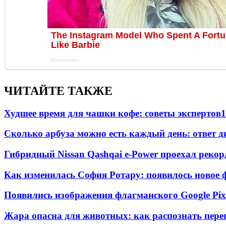
ЧИТАЙТЕ ТАКЖЕ
Худшее время для чашки кофе: советы экспертов
1
Сколько арбуза можно есть каждый день: ответ д
Гибридный Nissan Qashqai e-Power проехал рекор
Как изменилась София Ротару: появилось новое ф
Появились изображения флагманского Google Pixe
Жара опасна для животных: как распознать пере