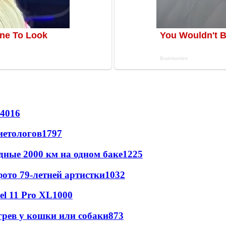
4016
иетологов
1797
дные 2000 км на одном баке
1225
ото 79-летней артистки
1032
l 11 Pro XL
1000
грев у кошки или собаки
873