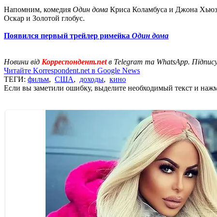
Напомним, комедия
Один дома
Криса Коламбуса и Джона Хьюз
Оскар и Золотой глобус.
Появился первый трейлер римейка
Один дома
Новини від
Корреспондент.net
в Telegram та WhatsApp. Підпис
Читайте Korrespondent.net в Google News
ТЕГИ:
фильм
,
США
,
доходы
,
кино
Если вы заметили ошибку, выделите необходимый текст и нажми