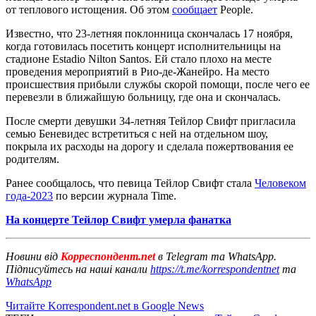
от теплового истощения. Об этом
сообщает
People.
Известно, что 23-летняя поклонница скончалась 17 ноября,
когда готовилась посетить концерт исполнительницы на
стадионе Estadio Nilton Santos. Ей стало плохо на месте
проведения мероприятий в Рио-де-Жанейро. На место
происшествия прибыли службы скорой помощи, после чего ее
перевезли в ближайшую больницу, где она и скончалась.
После смерти девушки 34-летняя Тейлор Свифт пригласила
семью Беневидес встретиться с ней на отдельном шоу,
покрыла их расходы на дорогу и сделала пожертвования ее
родителям.
Ранее сообщалось, что певица Тейлор Свифт стала
Человеком
года-2023
по версии журнала Time.
На концерте Тейлор Свифт умерла фанатка
Новини від
Корреспондент.net
в Telegram та WhatsApp.
Підписуйтесь на наші канали
https://t.me/korrespondentnet
та
WhatsApp
Читайте Korrespondent.net в Google News