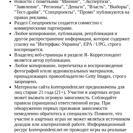
Новости с пометками "Мнение", "Экспертиза",
"Заявление", "Регионы", "Деньги", "Власть", "Выборы",
"Тест-драйв", "Спецпроекты", "Промо" публикуются на
правах рекламы.
Раздел Спецпроекты создается совместно с
коммерческими партнерами.
Любое копирование, публикация, републикация и
другое распространение информации, которое содержит
ссылку на "Интерфакс-Украина", EPA / UPG, строго
воспрещается.
Владелец веб-страницы в разделе Я- Корреспондент
является автор публикации.
Любое копирование, перепечатка и воспроизведение
фотографий и/или аудиовизуальных материалов,
принадлежащих правообладателю Getty Images, строго
запрещено.
Материалы сайта korrespondent.net предназначены для
лиц старше 21 года (21+). Участие в азартных играх
может вызвать игровую зависимость. Соблюдайте
правила (принципы) ответственной игры. При
обнаружении первых признаков зависимости
немедленно обратитесь к специалисту. Помните, что
участие в азартных играх не может являться источником
доходов или альтернативой работе. Информационный
ресурс korrespondent.net не проводит игры на реальные