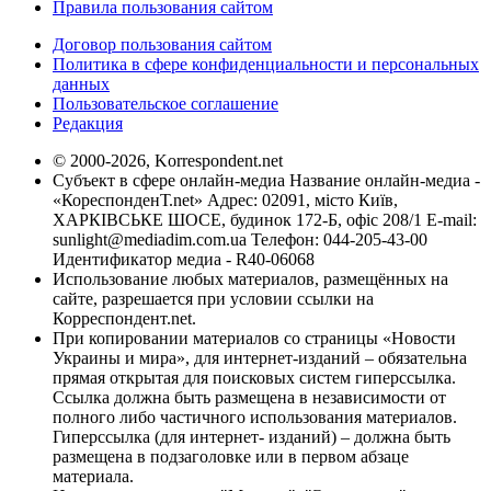
Правила пользования сайтом
Договор пользования сайтом
Политика в сфере конфиденциальности и персональных
данных
Пользовательское соглашение
Редакция
© 2000-2026, Korrespondent.net
Субъект в сфере онлайн-медиа Название онлайн-медиа -
«КореспонденТ.net» Адрес: 02091, місто Київ,
ХАРКІВСЬКЕ ШОСЕ, будинок 172-Б, офіс 208/1 E-mail:
sunlight@mediadim.com.ua
Телефон: 044-205-43-00
Идентификатор медиа - R40-06068
Использование любых материалов, размещённых на
сайте, разрешается при условии ссылки на
Корреспондент.net.
При копировании материалов со страницы «Новости
Украины и мира», для интернет-изданий – обязательна
прямая открытая для поисковых систем гиперссылка.
Ссылка должна быть размещена в независимости от
полного либо частичного использования материалов.
Гиперссылка (для интернет- изданий) – должна быть
размещена в подзаголовке или в первом абзаце
материала.