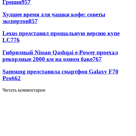
Греции
957
Худшее время для чашки кофе: советы
экспертов
857
Lexus представил прощальную версию купе
LC
776
Гибридный Nissan Qashqai e-Power проехал
рекордные 2000 км на одном баке
767
Samsung представила смартфон Galaxy F70
Pro
662
Читать комментарии