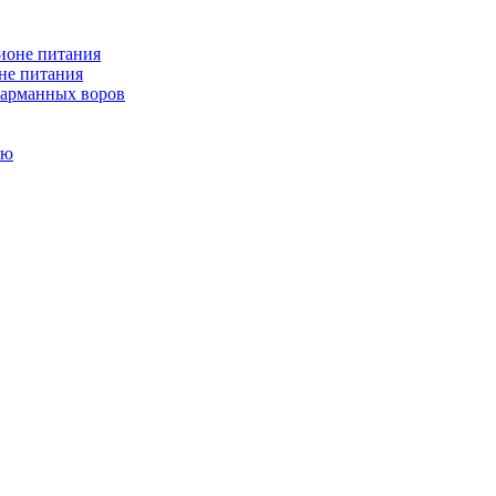
не питания
 карманных воров
ью