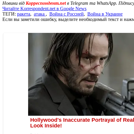
Новини від
Корреспондент.net
в Telegram та WhatsApp. Підпис
Читайте Korrespondent.net в Google News
ТЕГИ:
ракета
,
атака
,
Война с Россией
,
Война в Украине
Если вы заметили ошибку, выделите необходимый текст и нажми