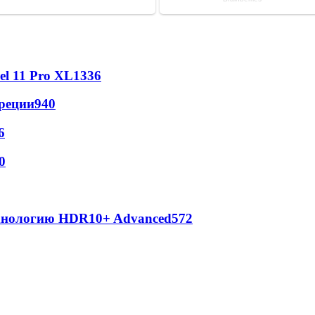
l 11 Pro XL
1336
реции
940
6
0
ехнологию HDR10+ Advanced
572