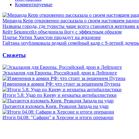
Комментируемые
Миранда Керр откровенно рассказала о своем настоящем рацио
Названы города, где туристы чаще всего становятся жертвами
Кейт Бекинсейл объединила йогу с эффектным образом
Платье Уитни Хьюстон продадут на аукционе
Гайтана опубликовала редкий семейный кадр с 9-летней дочер
Сюжеты
Эскалация для Европы. Российский дрон в Лейпциге
Изменения в армии РФ: что стоит за решением Путина
Итоги 5.8: Удар по Киеву и нехватка антибаллистики
Пытаются взломать Киев. Реакция Запада на удар
Итоги 04.08: "Сафари" в Херсоне и итоги операции