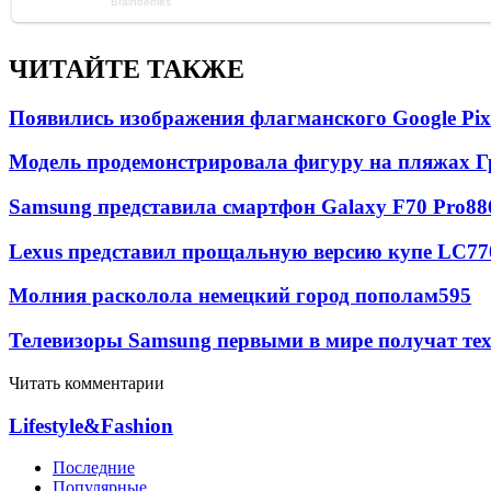
ЧИТАЙТЕ ТАКЖЕ
Появились изображения флагманского Google Pixe
Модель продемонстрировала фигуру на пляжах Г
Samsung представила смартфон Galaxy F70 Pro
88
Lexus представил прощальную версию купе LC
77
Молния расколола немецкий город пополам
595
Телевизоры Samsung первыми в мире получат т
Читать комментарии
Lifestyle&Fashion
Последние
Популярные