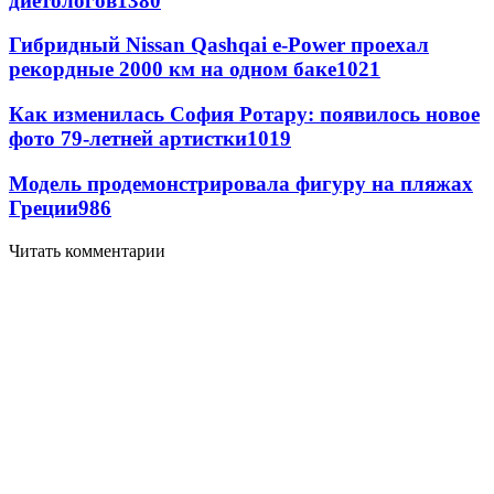
диетологов
1380
Гибридный Nissan Qashqai e-Power проехал
рекордные 2000 км на одном баке
1021
Как изменилась София Ротару: появилось новое
фото 79-летней артистки
1019
Модель продемонстрировала фигуру на пляжах
Греции
986
Читать комментарии