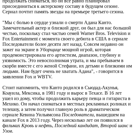
продолжать сниматься, но он все равно планировал
присоединиться к актерскому составу в будущем сезоне.
Сериал почтит память звезды на премьере третьего сезона.
"Мы с болью в сердце узнали о смерти Адана Канто.
Замечательный актер и близкий друг, он был для нас большой
честью, поскольку стал частью семей Warner Bros. Television и
Fox Entertainment с момента своего дебюта в США в сериале
Последователи более десяти лет назад. Совсем недавно он
зажег на экране в
Уборщице
мощной игрой, которая
продемонстрировала его артистизм, диапазон, глубину и
уязвимость. Это невосполнимая утрата, и мы пребываем в
скорби вместе с его женой Стефани, их детьми и близкими им
людьми. Нам будет очень не хватать Адана", - говорится в
заявлении Fox и WBTV.
Стоит напомнить, что Канто родился в Сьюдад-Акунья,
Коауила, Мексика, в 1981 году и вырос в Техасе. В 16 лет
ушел из дому, чтобы продолжить карьеру певца и гитариста в
Мехико. Он начал сниматься в местных рекламных роликах и
телешоу, а затем получил главную роль в драматическом
сериале Кевина Уильямсона
Последователи
, вышедшем на
канале Fox в 2013 году. Через несколько лет он появился в
фильмах
Кровь и нефть
,
Последний кандидат
,
Второй шанс
и
Улов.