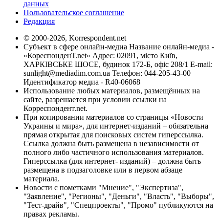
данных
Пользовательское соглашение
Редакция
© 2000-2026, Korrespondent.net
Субъект в сфере онлайн-медиа Название онлайн-медиа -
«КореспонденТ.net» Адрес: 02091, місто Київ,
ХАРКІВСЬКЕ ШОСЕ, будинок 172-Б, офіс 208/1 E-mail:
sunlight@mediadim.com.ua
Телефон: 044-205-43-00
Идентификатор медиа - R40-06068
Использование любых материалов, размещённых на
сайте, разрешается при условии ссылки на
Корреспондент.net.
При копировании материалов со страницы «Новости
Украины и мира», для интернет-изданий – обязательна
прямая открытая для поисковых систем гиперссылка.
Ссылка должна быть размещена в независимости от
полного либо частичного использования материалов.
Гиперссылка (для интернет- изданий) – должна быть
размещена в подзаголовке или в первом абзаце
материала.
Новости с пометками "Мнение", "Экспертиза",
"Заявление", "Регионы", "Деньги", "Власть", "Выборы",
"Тест-драйв", "Спецпроекты", "Промо" публикуются на
правах рекламы.