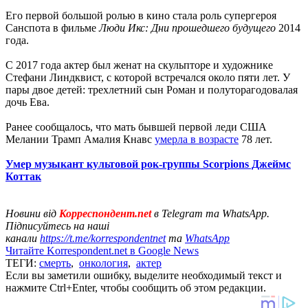
Его первой большой ролью в кино стала роль супергероя
Санспота в фильме
Люди Икс: Дни прошедшего будущего
2014
года.
С 2017 года актер был женат на скульпторе и художнике
Стефани Линдквист, с которой встречался около пяти лет. У
пары двое детей: трехлетний сын Роман и полуторагодовалая
дочь Ева.
Ранее сообщалось, что мать бывшей первой леди США
Мелании Трамп Амалия Кнавс
умерла в возрасте
78 лет.
Умер музыкант культовой рок-группы Scorpions Джеймс
Коттак
Новини від
Корреспондент.net
в Telegram та WhatsApp.
Підписуйтесь на наші
канали
https://t.me/korrespondentnet
та
WhatsApp
Читайте Korrespondent.net в Google News
ТЕГИ:
смерть
,
онкология
,
актер
Если вы заметили ошибку, выделите необходимый текст и
нажмите Ctrl+Enter, чтобы сообщить об этом редакции.