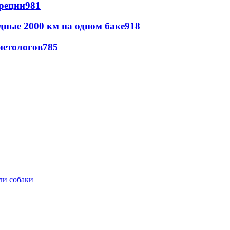
реции
981
дные 2000 км на одном баке
918
иетологов
785
ли собаки