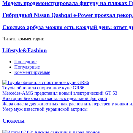
Модель продемонстрировала фигуру на пляжах Г
Гибридный Nissan Qashqai e-Power проехал рекор
Сколько арбуза можно есть каждый день: ответ д
Читать комментарии
Lifestyle&Fashion
Последние
Популярные
Комментируемые
Toyota обновила спортивное купе GR86
Mercedes-AMG представил новый электрический GT 53
Виктория Бекхэм похвасталась идеальной фигурой
Жара опасна для животных: как распознать перегрев у кошки и
Умер муж известной украинской актрисы
Сюжеты