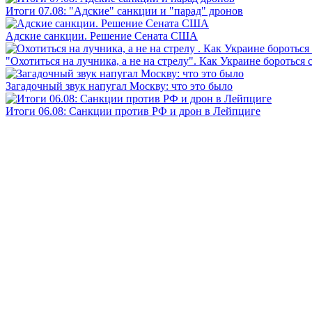
Итоги 07.08: "Адские" санкции и "парад" дронов
Адские санкции. Решение Сената США
"Охотиться на лучника, а не на стрелу". Как Украине бороться 
Загадочный звук напугал Москву: что это было
Итоги 06.08: Санкции против РФ и дрон в Лейпциге