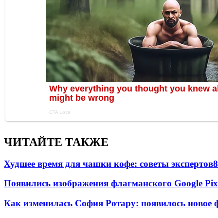
ЧИТАЙТЕ ТАКЖЕ
Худшее время для чашки кофе: советы экспертов
8
Появились изображения флагманского Google Pixe
Как изменилась София Ротару: появилось новое ф