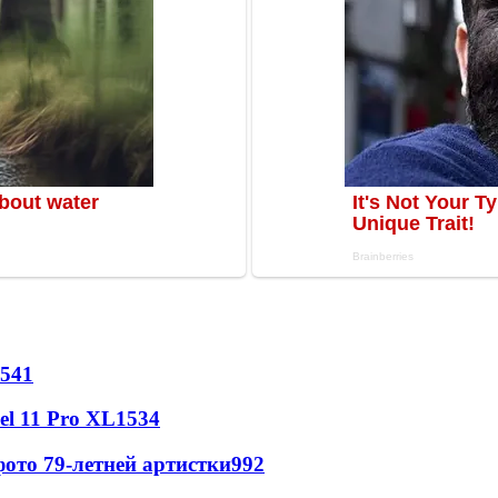
541
l 11 Pro XL
1534
ото 79-летней артистки
992