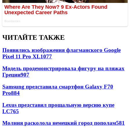
ЧИТАЙТЕ ТАКЖЕ
Появились изображения флагманского Google
Pixel 11 Pro XL
1077
Модель продемонстрировала фигуру на пляжах
Греции
907
Samsung представила смартфон Galaxy F70
Pro
884
Lexus представил прощальную версию купе
LC
765
Молния расколола немецкий город пополам
581