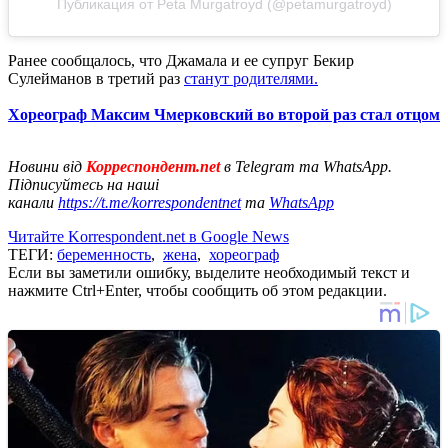
Публикация от Peta Murgatroyd (@petamurgatroyd)
Ранее сообщалось, что Джамала и ее супруг Бекир
Сулейманов в третий раз
станут родителями.
Хореограф Максим Чмерковский во второй раз стал отцом
Новини від
Корреспондент.net
в Telegram та WhatsApp.
Підписуйтесь на наші
канали
https://t.me/korrespondentnet
та
WhatsApp
Читайте Korrespondent.net в Google News
ТЕГИ:
беременность
,
жена
,
хореограф
Если вы заметили ошибку, выделите необходимый текст и
нажмите Ctrl+Enter, чтобы сообщить об этом редакции.