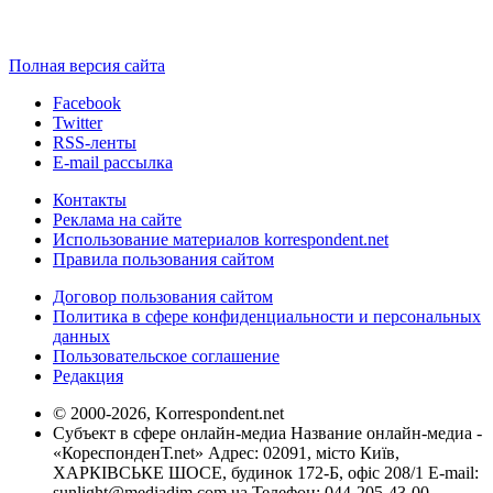
Полная версия сайта
Facebook
Twitter
RSS-ленты
E-mail рассылка
Контакты
Реклама на сайте
Использование материалов korrespondent.net
Правила пользования сайтом
Договор пользования сайтом
Политика в сфере конфиденциальности и персональных
данных
Пользовательское соглашение
Редакция
© 2000-2026, Korrespondent.net
Субъект в сфере онлайн-медиа Название онлайн-медиа -
«КореспонденТ.net» Адрес: 02091, місто Київ,
ХАРКІВСЬКЕ ШОСЕ, будинок 172-Б, офіс 208/1 E-mail:
sunlight@mediadim.com.ua
Телефон: 044-205-43-00