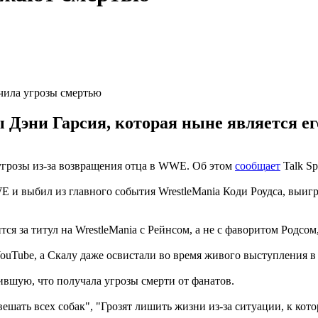
учила угрозы смертью
 Дэни Гарсия, которая ныне является е
угрозы из-за возвращения отца в WWE. Об этом
сообщает
Talk Sp
WE и выбил из главного события WrestleMania Коди Роудса, выи
ся за титул на WrestleMania с Рейнсом, а не с фаворитом Родсом
uTube, а Скалу даже освистали во время живого выступления в
вившую, что получала угрозы смерти от фанатов.
ешать всех собак", "Грозят лишить жизни из-за ситуации, к кото