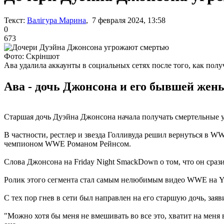
Текст:
Валігура Марина
, 7 февраля 2024, 13:58
0
673
Фото: Скріншот
Ава удалила аккаунты в социальных сетях после того, как пол
Ава - дочь Джонсона и его бывшей жены
Старшая дочь Дуэйна Джонсона начала получать смертельные 
В частности, рестлер и звезда Голливуда решил вернуться в W
чемпионом WWE Романом Рейнсом.
Слова Джонсона на Friday Night SmackDown о том, что он сразит
Ролик этого сегмента стал самым нелюбимым видео WWE на Yo
С тех пор гнев в сети был направлен на его старшую дочь, зая
"Можно хотя бы меня не вмешивать во все это, хватит на меня в