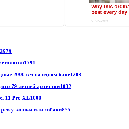
3979
иетологов
1791
дные 2000 км на одном баке
1203
ото 79-летней артистки
1032
l 11 Pro XL
1000
грев у кошки или собаки
855