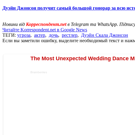
Дуэйн Джонсон получит самый большой гонорар за всю ис
Новини від
Корреспондент.net
в Telegram та WhatsApp. Підпис
Читайте Korrespondent.net в Google News
ТЕГИ:
угроза
,
актер
,
дочь
,
рестлер
,
Дуэйн Скала Джонсон
Если вы заметили ошибку, выделите необходимый текст и нажми