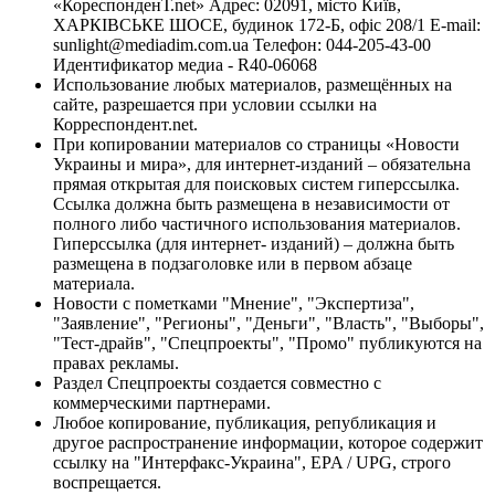
«КореспонденТ.net» Адрес: 02091, місто Київ,
ХАРКІВСЬКЕ ШОСЕ, будинок 172-Б, офіс 208/1 E-mail:
sunlight@mediadim.com.ua
Телефон: 044-205-43-00
Идентификатор медиа - R40-06068
Использование любых материалов, размещённых на
сайте, разрешается при условии ссылки на
Корреспондент.net.
При копировании материалов со страницы «Новости
Украины и мира», для интернет-изданий – обязательна
прямая открытая для поисковых систем гиперссылка.
Ссылка должна быть размещена в независимости от
полного либо частичного использования материалов.
Гиперссылка (для интернет- изданий) – должна быть
размещена в подзаголовке или в первом абзаце
материала.
Новости с пометками "Мнение", "Экспертиза",
"Заявление", "Регионы", "Деньги", "Власть", "Выборы",
"Тест-драйв", "Спецпроекты", "Промо" публикуются на
правах рекламы.
Раздел Спецпроекты создается совместно с
коммерческими партнерами.
Любое копирование, публикация, републикация и
другое распространение информации, которое содержит
ссылку на "Интерфакс-Украина", EPA / UPG, строго
воспрещается.