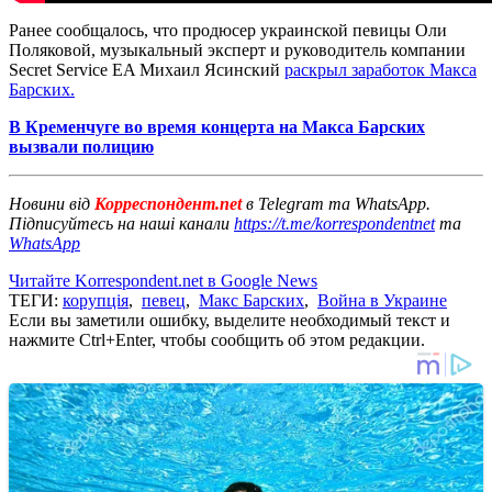
Ранее сообщалось, что продюсер украинской певицы Оли
Поляковой, музыкальный эксперт и руководитель компании
Secret Service EA Михаил Ясинский
раскрыл заработок Макса
Барских.
В Кременчуге во время концерта на Макса Барских
вызвали полицию
Новини від
Корреспондент.net
в Telegram та WhatsApp.
Підписуйтесь на наші канали
https://t.me/korrespondentnet
та
WhatsApp
Читайте Korrespondent.net в Google News
ТЕГИ:
корупція
,
певец
,
Макс Барских
,
Война в Украине
Если вы заметили ошибку, выделите необходимый текст и
нажмите Ctrl+Enter, чтобы сообщить об этом редакции.