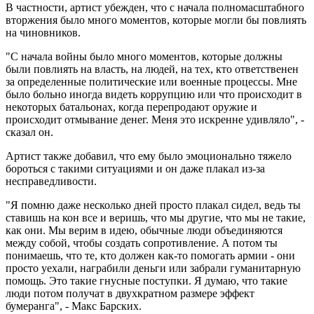
В частности, артист убежден, что с начала полномасштабного
вторжения было много моментов, которые могли бы повлиять
на чиновников.
"С начала войны было много моментов, которые должны
были повлиять на власть, на людей, на тех, кто ответственен
за определенные политические или военные процессы. Мне
было больно иногда видеть коррупцию или что происходит в
некоторых батальонах, когда перепродают оружие и
происходит отмывание денег. Меня это искренне удивляло", -
сказал он.
Артист также добавил, что ему было эмоционально тяжело
бороться с такими ситуациями и он даже плакал из-за
несправедливости.
"Я помню даже несколько дней просто плакал сидел, ведь ты
ставишь на кон все и веришь, что мы другие, что мы не такие,
как они. Мы верим в идею, обычные люди объединяются
между собой, чтобы создать сопротивление. А потом ты
понимаешь, что те, кто должен как-то помогать армии - они
просто уехали, награбили деньги или забрали гуманитарную
помощь. Это такие гнусные поступки. Я думаю, что такие
люди потом получат в двухкратном размере эффект
бумеранга", - Макс Барских.