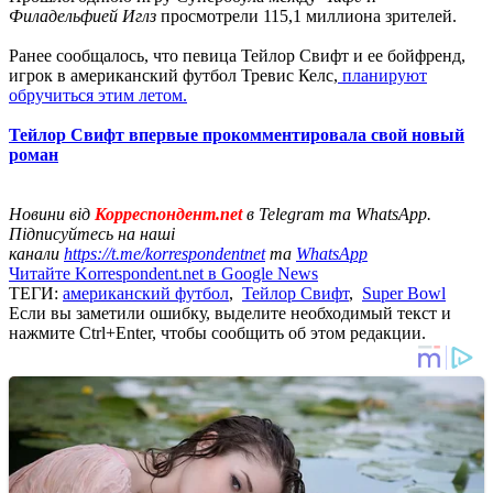
Филадельфией Иглз
просмотрели 115,1 миллиона зрителей.
Ранее сообщалось, что певица Тейлор Свифт и ее бойфренд,
игрок в американский футбол Тревис Келс,
планируют
обручиться этим летом.
Тейлор Свифт впервые прокомментировала свой новый
роман
Новини від
Корреспондент.net
в Telegram та WhatsApp.
Підписуйтесь на наші
канали
https://t.me/korrespondentnet
та
WhatsApp
Читайте Korrespondent.net в Google News
ТЕГИ:
американский футбол
,
Тейлор Свифт
,
Super Bowl
Если вы заметили ошибку, выделите необходимый текст и
нажмите Ctrl+Enter, чтобы сообщить об этом редакции.