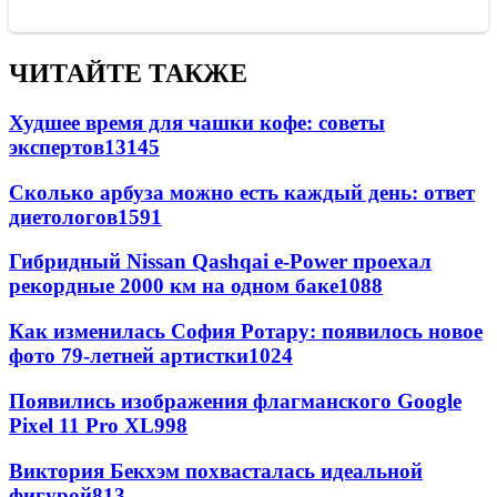
ЧИТАЙТЕ ТАКЖЕ
Худшее время для чашки кофе: советы
экспертов
13145
Сколько арбуза можно есть каждый день: ответ
диетологов
1591
Гибридный Nissan Qashqai e-Power проехал
рекордные 2000 км на одном баке
1088
Как изменилась София Ротару: появилось новое
фото 79-летней артистки
1024
Появились изображения флагманского Google
Pixel 11 Pro XL
998
Виктория Бекхэм похвасталась идеальной
фигурой
813