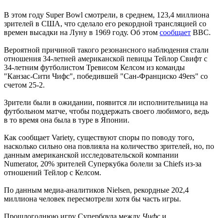
В этом году Super Bowl смотрели, в среднем, 123,4 миллиона
зрителей в США, что сделало его рекордной трансляцией со
времен высадки на Луну в 1969 году. Об этом
сообщает
BBC.
Вероятной причиной такого резонансного наблюдения стали
отношения 34-летней американской певицы Тейлор Свифт с
34-летним футболистом Тревисом Келсом из команды
"Канзас-Сити Чифс", победившей "Сан-Франциско 49ers" со
счетом 25-2.
Зрители были в ожидании, появится ли исполнительница на
футбольном матче, чтобы поддержать своего любимого, ведь
в то время она была в туре в Японии.
Как сообщает Variety, существуют споры по поводу того,
насколько сильно она повлияла на количество зрителей, но, по
данным американской исследовательской компании
Numerator, 20% зрителей Суперкубка болели за Chiefs из-за
отношений Тейлор с Келсом.
По данным медиа-аналитиков Nielsen, рекордные 202,4
миллиона человек пересмотрели хотя бы часть игры.
Прошлогоднюю игру Супербоула между
Чифс
и