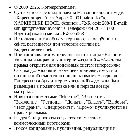
© 2000-2026, Korrespondent.net
Субъект в сфере онлайн-медиа Название онлайн-медиа -
«КореспонденТ.net» Адрес: 02091, місто Київ,
ХАРКІВСЬКЕ ШОСЕ, будинок 172-Б, офіс 208/1 E-mail:
sunlight@mediadim.com.ua
Телефон: 044-205-43-00
Идентификатор медиа - R40-06068
Использование любых материалов, размещённых на
сайте, разрешается при условии ссылки на
Корреспондент.net.
При копировании материалов со страницы «Новости
Украины и мира», для интернет-изданий – обязательна
прямая открытая для поисковых систем гиперссылка.
Ссылка должна быть размещена в независимости от
полного либо частичного использования материалов.
Гиперссылка (для интернет- изданий) – должна быть
размещена в подзаголовке или в первом абзаце
материала.
Новости с пометками "Мнение", "Экспертиза",
"Заявление", "Регионы", "Деньги", "Власть", "Выборы",
"Тест-драйв", "Спецпроекты", "Промо" публикуются на
правах рекламы.
Раздел Спецпроекты создается совместно с
коммерческими партнерами.
Любое копирование, публикация, републикация и