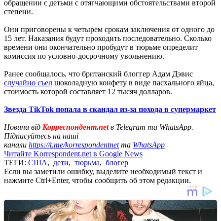
обращении с детьми с отягчающими обстоятельствами второй
степени.
Они приговорены к четырем срокам заключения от одного до
15 лет. Наказания будут проходить последовательно. Сколько
времени они окончательно пробудут в тюрьме определит
комиссия по условно-досрочному увольнению.
Ранее сообщалось, что британский блоггер Адам Дэвис
случайно съел
шоколадную конфету в виде пасхального яйца,
стоимость которой составляет 12 тысяч долларов.
Звезда TikTok попала в скандал из-за похода в супермаркет
Новини від
Корреспондент.net
в Telegram та WhatsApp.
Підписуйтесь на наші
канали
https://t.me/korrespondentnet
та
WhatsApp
Читайте Korrespondent.net в Google News
ТЕГИ:
США
,
дети
,
тюрьма
,
блогер
Если вы заметили ошибку, выделите необходимый текст и
нажмите Ctrl+Enter, чтобы сообщить об этом редакции.