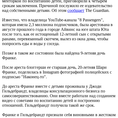
менторкой по воспитанию детей, приговорили к четырем
срокам заключения. Причиной послужило ее издевательство
над собственными детьми. Об этом
сообщает
The Guardian.
Известно, что владелица YouTube-канала "8 Passengers",
которая имела 2,3 миллиона подписчиков, была арестована в
августе прошлого года в городе Айвинс на юге штата Юта
после того, как ее истощенный 12-летний сын с открытыми
ранами, перевязанный скотчем, вылез из окна дома, чтобы
попросить еды и воды у соседа.
Позже в таком же состоянии была найдена 9-летняя дочь
Франке.
После ареста блоггерши ее старшая дочь, 20-летняя Шари
Франке, поделилась в Instagram фотографией полицейских с
подписью "Наконец-то".
До ареста Франке вместе с детьми проживала у Джоди
Гильдебрандт, владелицы консультационного бизнеса по
самосовершенствованию. Они вместе работали над созданием
видео с советами по воспитанию детей и построению
отношений. Гильдебрандт получила такой же срок.
Франке и Гильдебрандт признали себя виновными в жестоком