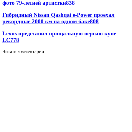
фото 79-летней артистки
838
Гибридный Nissan Qashqai e-Power проехал
рекордные 2000 км на одном баке
808
Lexus представил прощальную версию купе
LC
778
Читать комментарии