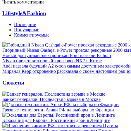
Читать комментарии
Lifestyle&Fashion
Последние
Популярные
Комментируемые
Гибридный Nissan Qashqai e-Power проехал рекордные 2000 км 
Новый доступный электропикап Ford назвали Fathom
Nissan представил новый кроссовер NX7 в Китае
Audi назвала будущий A2 e-tron самым доступным электромоби
Миранда Керр откровенно рассказала о своем настоящем рацио
Сюжеты
Банкет генералов. Последствия взрыва в Москве
Грязные технологии. Атаки РФ на выборы во Франции
Эскалация для Европы. Российский дрон в Лейпциге
Изменения в армии РФ: что стоит за решением Путина