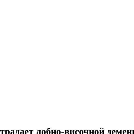
традает лобно-височной демен