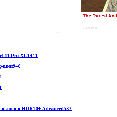
l 11 Pro XL
1441
реции
948
1
1
ехнологию HDR10+ Advanced
583