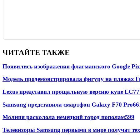
ЧИТАЙТЕ ТАКЖЕ
Появились изображения флагманского Google Pixe
Модель продемонстрировала фигуру на пляжах Г
Lexus представил прощальную версию купе LC
77
Samsung представила смартфон Galaxy F70 Pro
66
Молния расколола немецкий город пополам
599
Телевизоры Samsung первыми в мире получат т