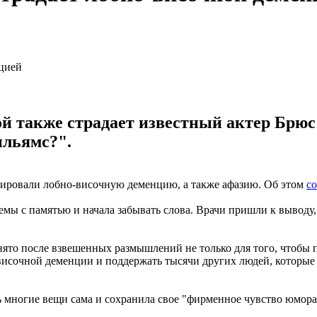
й также страдает известный актер Брюс
ильямс?".
ировали лобно-височную деменцию, а также афазию. Об этом
с
блемы с памятью и начала забывать слова. Врачи пришли к выво
ято после взвешенных размышлений не только для того, чтобы п
височной деменции и поддержать тысячи других людей, которые о
ь многие вещи сама и сохранила свое "фирменное чувство юмора