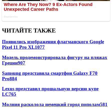
ЧИТАЙТЕ ТАКЖЕ
Появились изображения флагманского Google
Pixel 11 Pro XL
1077
Модель продемонстрировала фигуру на пляжах
Греции
907
Samsung представила смартфон Galaxy F70
Pro
884
Lexus представил прощальную версию купе
LC
765
Молния расколола немецкий город пополам
581