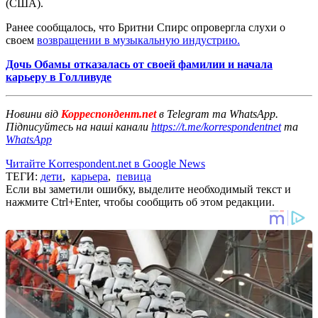
(США).
Ранее сообщалось, что Бритни Спирс опровергла слухи о
своем
возвращении в музыкальную индустрию.
Дочь Обамы отказалась от своей фамилии и начала
карьеру в Голливуде
Новини від
Корреспондент.net
в Telegram та WhatsApp.
Підписуйтесь на наші канали
https://t.me/korrespondentnet
та
WhatsApp
Читайте Korrespondent.net в Google News
ТЕГИ:
дети
,
карьера
,
певица
Если вы заметили ошибку, выделите необходимый текст и
нажмите Ctrl+Enter, чтобы сообщить об этом редакции.