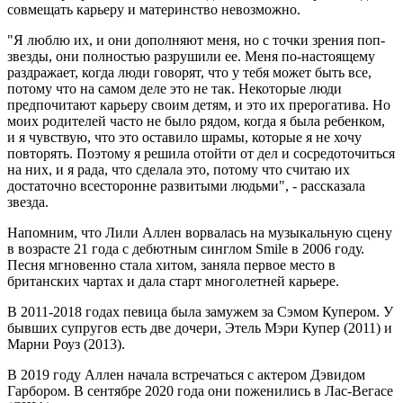
совмещать карьеру и материнство невозможно.
"Я люблю их, и они дополняют меня, но с точки зрения поп-
звезды, они полностью разрушили ее. Меня по-настоящему
раздражает, когда люди говорят, что у тебя может быть все,
потому что на самом деле это не так. Некоторые люди
предпочитают карьеру своим детям, и это их прерогатива. Но
моих родителей часто не было рядом, когда я была ребенком,
и я чувствую, что это оставило шрамы, которые я не хочу
повторять. Поэтому я решила отойти от дел и сосредоточиться
на них, и я рада, что сделала это, потому что считаю их
достаточно всесторонне развитыми людьми", - рассказала
звезда.
Напомним, что Лили Аллен ворвалась на музыкальную сцену
в возрасте 21 года с дебютным синглом Smile в 2006 году.
Песня мгновенно стала хитом, заняла первое место в
британских чартах и дала старт многолетней карьере.
В 2011-2018 годах певица была замужем за Сэмом Купером. У
бывших супругов есть две дочери, Этель Мэри Купер (2011) и
Марни Роуз (2013).
В 2019 году Аллен начала встречаться с актером Дэвидом
Гарбором. В сентябре 2020 года они поженились в Лас-Вегасе