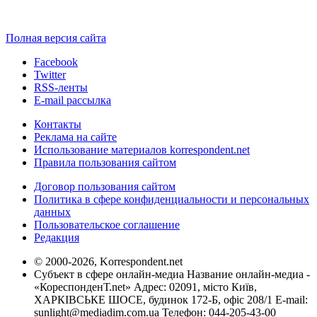
Полная версия сайта
Facebook
Twitter
RSS-ленты
E-mail рассылка
Контакты
Реклама на сайте
Использование материалов korrespondent.net
Правила пользования сайтом
Договор пользования сайтом
Политика в сфере конфиденциальности и персональных
данных
Пользовательское соглашение
Редакция
© 2000-2026, Korrespondent.net
Субъект в сфере онлайн-медиа Название онлайн-медиа -
«КореспонденТ.net» Адрес: 02091, місто Київ,
ХАРКІВСЬКЕ ШОСЕ, будинок 172-Б, офіс 208/1 E-mail:
sunlight@mediadim.com.ua
Телефон: 044-205-43-00