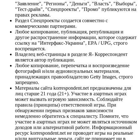
"Заявление", "Регионы", "Деньги", "Власть", "Выборы",
"Тест-драйв", "Спецпроекты", "Промо" публикуются на
правах рекламы.
Раздел Спецпроекты создается совместно с
коммерческими партнерами.
Любое копирование, публикация, републикация и
другое распространение информации, которое содержит
ссылку на "Интерфакс-Украина", EPA / UPG, строго
воспрещается.
Владелец веб-страницы в разделе Я- Корреспондент
является автор публикации.
Любое копирование, перепечатка и воспроизведение
фотографий и/или аудиовизуальных материалов,
принадлежащих правообладателю Getty Images, строго
запрещено.
Материалы сайта korrespondent.net предназначены для
лиц старше 21 года (21+). Участие в азартных играх
может вызвать игровую зависимость. Соблюдайте
правила (принципы) ответственной игры. При
обнаружении первых признаков зависимости
немедленно обратитесь к специалисту. Помните, что
участие в азартных играх не может являться источником
доходов или альтернативой работе. Информационный
ресурс korrespondent.net не проводит игры на реальные
и/или виртуальные деньги, сайт не принимает ни в