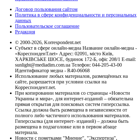
Договор пользования сайтом
Политика в сфере конфиденциальности и персональных
данных
Пользовательское соглашение
Редакция
© 2000-2026, Korrespondent.net
Субъект в сфере онлайн-медиа Название онлайн-медиа -
«КореспонденТ.net» Адрес: 02091, місто Київ,
ХАРКІВСЬКЕ ШОСЕ, будинок 172-Б, офіс 208/1 E-mail:
sunlight@mediadim.com.ua
Телефон: 044-205-43-00
Идентификатор медиа - R40-06068
Использование любых материалов, размещённых на
сайте, разрешается при условии ссылки на
Корреспондент.net.
При копировании материалов со страницы «Новости
Украины и мира», для интернет-изданий – обязательна
прямая открытая для поисковых систем гиперссылка.
Ссылка должна быть размещена в независимости от
полного либо частичного использования материалов.
Гиперссылка (для интернет- изданий) – должна быть
размещена в подзаголовке или в первом абзаце
материала.
Новости с пометками "Мнение", "Экспертиза",