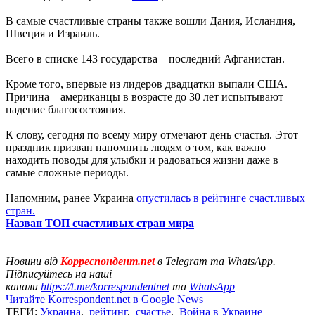
В самые счастливые страны также вошли Дания, Исландия,
Швеция и Израиль.
Всего в списке 143 государства – последний Афганистан.
Кроме того, впервые из лидеров двадцатки выпали США.
Причина – американцы в возрасте до 30 лет испытывают
падение благосостояния.
К слову, сегодня по всему миру отмечают день счастья. Этот
праздник призван напомнить людям о том, как важно
находить поводы для улыбки и радоваться жизни даже в
самые сложные периоды.
Напомним, ранее Украина
опустилась в рейтинге счастливых
стран.
Назван ТОП счастливых стран мира
Новини від
Корреспондент.net
в Telegram та WhatsApp.
Підписуйтесь на наші
канали
https://t.me/korrespondentnet
та
WhatsApp
Читайте Korrespondent.net в Google News
ТЕГИ:
Украина
,
рейтинг
,
счастье
,
Война в Украине