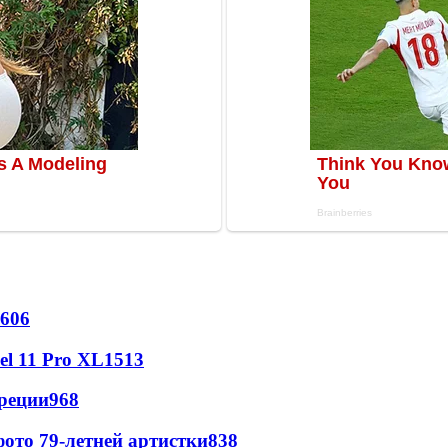
606
l 11 Pro XL
1513
реции
968
ото 79-летней артистки
838