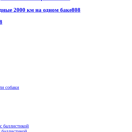
дные 2000 км на одном баке
808
8
ли собаки
с баллистикой