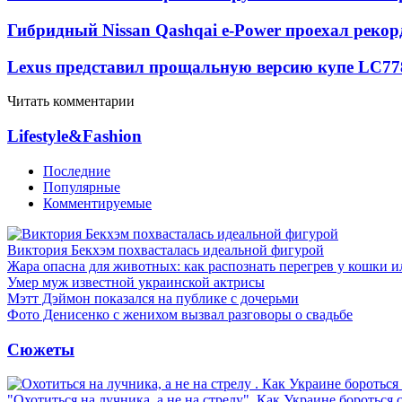
Гибридный Nissan Qashqai e-Power проехал рекор
Lexus представил прощальную версию купе LC
77
Читать комментарии
Lifestyle&Fashion
Последние
Популярные
Комментируемые
Виктория Бекхэм похвасталась идеальной фигурой
Жара опасна для животных: как распознать перегрев у кошки и
Умер муж известной украинской актрисы
Мэтт Дэймон показался на публике с дочерьми
Фото Денисенко с женихом вызвал разговоры о свадьбе
Сюжеты
"Охотиться на лучника, а не на стрелу". Как Украине бороться 