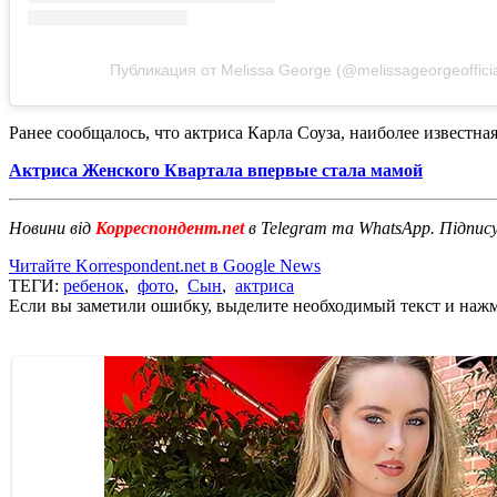
Публикация от Melissa George (@melissageorgeofficia
Ранее сообщалось, что актриса Карла Соуза, наиболее известна
Актриса Женского Квартала впервые стала мамой
Новини від
Корреспондент.net
в Telegram та WhatsApp. Підпис
Читайте Korrespondent.net в Google News
ТЕГИ:
ребенок
,
фото
,
Сын
,
актриса
Если вы заметили ошибку, выделите необходимый текст и нажми