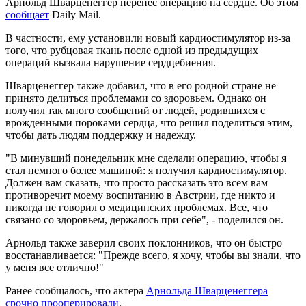
Арнольд Шварценеггер перенес операцию на сердце. Об этом
сообщает
Daily Mail.
В частности, ему установили новый кардиостимулятор из-за
того, что рубцовая ткань после одной из предыдущих
операций вызвала нарушение сердцебиения.
Шварценеггер также добавил, что в его родной стране не
принято делиться проблемами со здоровьем. Однако он
получил так много сообщений от людей, родившихся с
врожденными пороками сердца, что решил поделиться этим,
чтобы дать людям поддержку и надежду.
"В минувший понедельник мне сделали операцию, чтобы я
стал немного более машиной: я получил кардиостимулятор.
Должен вам сказать, что просто рассказать это всем вам
противоречит моему воспитанию в Австрии, где никто и
никогда не говорил о медицинских проблемах. Все, что
связано со здоровьем, держалось при себе", - поделился он.
Арнольд также заверил своих поклонников, что он быстро
восстанавливается: "Прежде всего, я хочу, чтобы вы знали, что
у меня все отлично!"
Ранее сообщалось, что актера
Арнольда Шварценеггера
срочно прооперировали
.