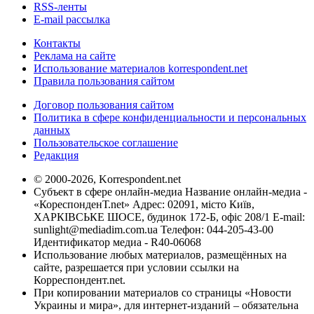
RSS-ленты
E-mail рассылка
Контакты
Реклама на сайте
Использование материалов korrespondent.net
Правила пользования сайтом
Договор пользования сайтом
Политика в сфере конфиденциальности и персональных
данных
Пользовательское соглашение
Редакция
© 2000-2026, Korrespondent.net
Субъект в сфере онлайн-медиа Название онлайн-медиа -
«КореспонденТ.net» Адрес: 02091, місто Київ,
ХАРКІВСЬКЕ ШОСЕ, будинок 172-Б, офіс 208/1 E-mail:
sunlight@mediadim.com.ua
Телефон: 044-205-43-00
Идентификатор медиа - R40-06068
Использование любых материалов, размещённых на
сайте, разрешается при условии ссылки на
Корреспондент.net.
При копировании материалов со страницы «Новости
Украины и мира», для интернет-изданий – обязательна