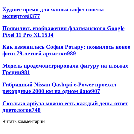
Худшее время для чашки кофе: советы
экспертов
8377
Появились изображения флагманского Google
Pixel 11 Pro XL
1534
Как изменилась София Ротару: появилось новое
фото 79-летней артистки
989
Модель продемонстрировала фигуру на пляжах
Греции
981
Гибридный Nissan Qashqai e-Power проехал
рекордные 2000 км на одном баке
907
Сколько арбуза можно есть каждый день: ответ
диетологов
748
Читать комментарии