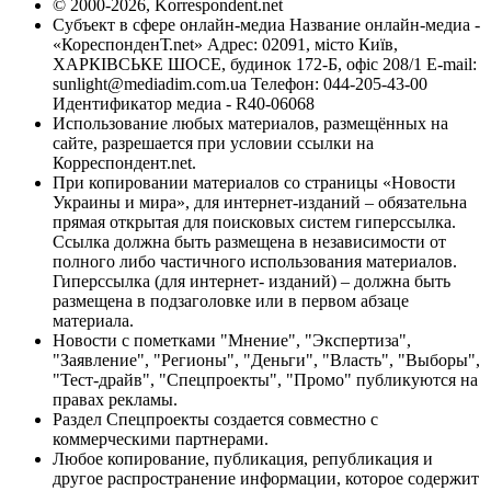
© 2000-2026, Korrespondent.net
Субъект в сфере онлайн-медиа Название онлайн-медиа -
«КореспонденТ.net» Адрес: 02091, місто Київ,
ХАРКІВСЬКЕ ШОСЕ, будинок 172-Б, офіс 208/1 E-mail:
sunlight@mediadim.com.ua
Телефон: 044-205-43-00
Идентификатор медиа - R40-06068
Использование любых материалов, размещённых на
сайте, разрешается при условии ссылки на
Корреспондент.net.
При копировании материалов со страницы «Новости
Украины и мира», для интернет-изданий – обязательна
прямая открытая для поисковых систем гиперссылка.
Ссылка должна быть размещена в независимости от
полного либо частичного использования материалов.
Гиперссылка (для интернет- изданий) – должна быть
размещена в подзаголовке или в первом абзаце
материала.
Новости с пометками "Мнение", "Экспертиза",
"Заявление", "Регионы", "Деньги", "Власть", "Выборы",
"Тест-драйв", "Спецпроекты", "Промо" публикуются на
правах рекламы.
Раздел Спецпроекты создается совместно с
коммерческими партнерами.
Любое копирование, публикация, републикация и
другое распространение информации, которое содержит