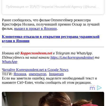
Публикация от 宮内庁/ Imperial Household Agency (@kunaicho_jp)
Ранее сообщалось, что фильм Оппенгеймер режиссера
Кристофера Нолана, получивший премию Оскар за лучший
фильм,
вышел в прокат в Японии
.
Клопотенко отказали в открытии ресторана украинской
кухни в Японии
Новини від
Корреспондент.net
в Telegram та WhatsApp.
Підписуйтесь на наші канали
https://t.me/korrespondentnet
та
WhatsApp
Читайте Korrespondent.net в Google News
ТЕГИ:
Япония
,
император
,
Instagram
Если вы заметили ошибку, выделите необходимый текст и
нажмите Ctrl+Enter, чтобы сообщить об этом редакции.