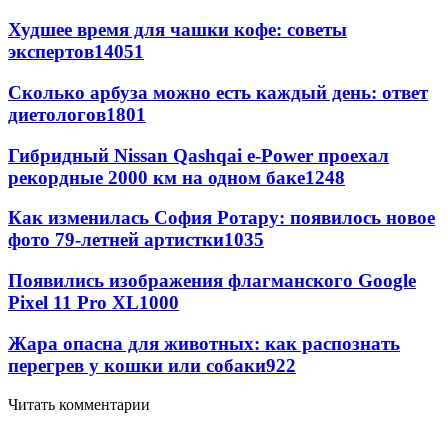
Худшее время для чашки кофе: советы
экспертов
14051
Сколько арбуза можно есть каждый день: ответ
диетологов
1801
Гибридный Nissan Qashqai e-Power проехал
рекордные 2000 км на одном баке
1248
Как изменилась София Ротару: появилось новое
фото 79-летней артистки
1035
Появились изображения флагманского Google
Pixel 11 Pro XL
1000
Жара опасна для животных: как распознать
перегрев у кошки или собаки
922
Читать комментарии